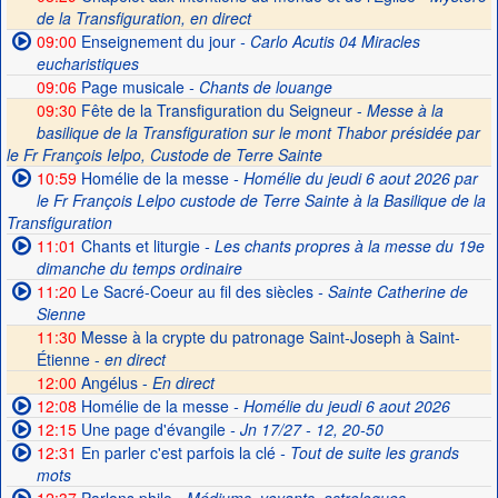
de la Transfiguration, en direct
09:00
Enseignement du jour
- Carlo Acutis 04 Miracles
eucharistiques
09:06
Page musicale
- Chants de louange
09:30
Fête de la Transfiguration du Seigneur -
Messe à la
basilique de la Transfiguration sur le mont Thabor présidée par
le Fr François Ielpo, Custode de Terre Sainte
10:59
Homélie de la messe
- Homélie du jeudi 6 aout 2026 par
le Fr François Lelpo custode de Terre Sainte à la Basilique de la
Transfiguration
11:01
Chants et liturgie
- Les chants propres à la messe du 19e
dimanche du temps ordinaire
11:20
Le Sacré-Coeur au fil des siècles
- Sainte Catherine de
Sienne
11:30
Messe à la crypte du patronage Saint-Joseph à Saint-
Étienne -
en direct
12:00
Angélus -
En direct
12:08
Homélie de la messe
- Homélie du jeudi 6 aout 2026
12:15
Une page d'évangile
- Jn 17/27 - 12, 20-50
12:31
En parler c'est parfois la clé
- Tout de suite les grands
mots