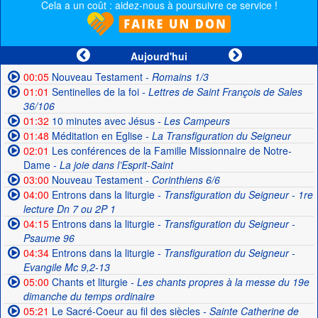
Cela a un coût : aidez-nous à poursuivre ce service !
Aujourd'hui
00:05
Nouveau Testament
- Romains 1/3
01:01
Sentinelles de la foi
- Lettres de Saint François de Sales
36/106
01:32
10 minutes avec Jésus
- Les Campeurs
01:48
Méditation en Eglise
- La Transfiguration du Seigneur
02:01
Les conférences de la Famille Missionnaire de Notre-
Dame
- La joie dans l’Esprit-Saint
03:00
Nouveau Testament
- Corinthiens 6/6
04:00
Entrons dans la liturgie
- Transfiguration du Seigneur - 1re
lecture Dn 7 ou 2P 1
04:15
Entrons dans la liturgie
- Transfiguration du Seigneur -
Psaume 96
04:34
Entrons dans la liturgie
- Transfiguration du Seigneur -
Evangile Mc 9,2-13
05:00
Chants et liturgie
- Les chants propres à la messe du 19e
dimanche du temps ordinaire
05:21
Le Sacré-Coeur au fil des siècles
- Sainte Catherine de