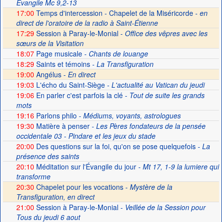
Evangile Mc 9,2-13
17:00
Temps d'intercession - Chapelet de la Miséricorde -
en
direct de l'oratoire de la radio à Saint-Étienne
17:29
Session à Paray-le-Monial -
Office des vêpres avec les
sœurs de la Visitation
18:07
Page musicale
- Chants de louange
18:29
Saints et témoins
- La Transfiguration
19:00
Angélus -
En direct
19:03
L'écho du Saint-Siège
- L'actualité au Vatican du jeudi
19:06
En parler c'est parfois la clé
- Tout de suite les grands
mots
19:16
Parlons philo
- Médiums, voyants, astrologues
19:30
Matière à penser
- Les Pères fondateurs de la pensée
occidentale 03 - Pindare et les jeux du stade
20:00
Des questions sur la foi, qu'on se pose quelquefois
- La
présence des saints
20:10
Méditation sur l'Évangile du jour
- Mt 17, 1-9 la lumiere qui
transforme
20:30
Chapelet pour les vocations -
Mystère de la
Transfiguration, en direct
21:00
Session à Paray-le-Monial
- Veillée de la Session pour
Tous du jeudi 6 aout