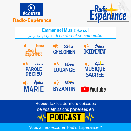
Radio-Espérance
Emmanuel Music العربية
لا يغفو ولا ينام - Il ne dort ni ne sommeille
Réécoutez les derniers épisodes
de vos émissions préférées en
Vous aimez écouter Radio Espérance ?