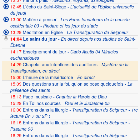
12:37
Parlons philo
- Médiums, voyants, astrologues
12:45
L'écho du Saint-Siège
- L'actualité de l'Eglise universelle
du jeudi
13:00
Matière à penser
- Les Pères fondateurs de la pensée
occidentale 03 - Pindare et les jeux du stade
13:29
Méditation en Eglise
- La Transfiguration du Seigneur
14:04
Le saint du jour
- En direct depuis nos studios de Saint-
Étienne
14:17
Enseignement du jour
- Carlo Acutis 04 Miracles
eucharistiques
14:29
Chapelet aux intentions des auditeurs -
Mystère de la
Transfiguration, en direct
15:00
L'heure de la miséricorde -
En direct
15:09
Des questions sur la foi, qu'on se pose quelquefois
- La
présence des saints
15:13
Page musicale
- Chanter la Parole de Dieu
15:29
En Toi nos sources
- Paul et le Judaïsme 05
16:00
Entrons dans la liturgie
- Transfiguration du Seigneur - 1re
lecture Dn 7 ou 2P 1
16:15
Entrons dans la liturgie
- Transfiguration du Seigneur -
Psaume 96
16:29
Entrons dans la liturgie
- Transfiguration du Seigneur -