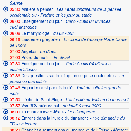
Sienne
05:30
Matière à penser
- Les Pères fondateurs de la pensée
occidentale 03 - Pindare et les jeux du stade
06:00
Enseignement du jour
- Carlo Acutis 04 Miracles
eucharistiques
06:06
Le martyrologe
- du 06 Août
06:16
Laudes en grégorien -
En direct de l'abbaye Notre-Dame
de Triors
07:00
Angélus -
En direct
07:03
Prière du matin -
En direct
07:30
Enseignement du jour
- Carlo Acutis 04 Miracles
eucharistiques
07:36
Des questions sur la foi, qu'on se pose quelquefois
- La
présence des saints
07:46
En parler c'est parfois la clé
- Tout de suite les grands
mots
07:50
L'écho du Saint-Siège
- L'actualité au Vatican du mercredi
07:57
Vos RDV aujourd'hui
- du jeudi 6 aout 2026
08:00
10 minutes avec Jésus
- Les Campeurs
08:12
Entrons dans la liturgie du dimanche
- 19e dimanche du
TO - 2e lecture
08:29
Chapelet aux intentions du monde et de l'Eglise -
Mystère