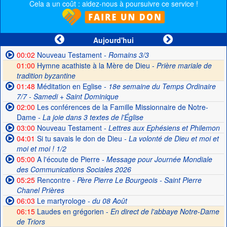
Cela a un coût : aidez-nous à poursuivre ce service !
Aujourd'hui
00:02
Nouveau Testament
- Romains 3/3
01:00
Hymne acathiste à la Mère de Dieu -
Prière mariale de
tradition byzantine
01:48
Méditation en Eglise
- 18e semaine du Temps Ordinaire
7/7 - Samedi + Saint Dominique
02:00
Les conférences de la Famille Missionnaire de Notre-
Dame
- La joie dans 3 textes de l'Église
03:00
Nouveau Testament
- Lettres aux Ephésiens et Philemon
04:01
Si tu savais le don de Dieu
- La volonté de Dieu et moi et
moi et moi ! 1/2
05:00
A l'écoute de Pierre
- Message pour Journée Mondiale
des Communications Sociales 2026
05:25
Rencontre
- Père Pierre Le Bourgeois - Saint Pierre
Chanel Prières
06:03
Le martyrologe
- du 08 Août
06:15
Laudes en grégorien -
En direct de l'abbaye Notre-Dame
de Triors