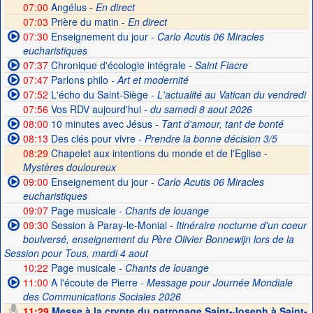
07:00
Angélus -
En direct
07:03
Prière du matin -
En direct
07:30
Enseignement du jour
- Carlo Acutis 06 Miracles
eucharistiques
07:37
Chronique d'écologie intégrale
- Saint Fiacre
07:47
Parlons philo
- Art et modernité
07:52
L'écho du Saint-Siège
- L'actualité au Vatican du vendredi
07:56
Vos RDV aujourd'hui
- du samedi 8 aout 2026
08:00
10 minutes avec Jésus
- Tant d'amour, tant de bonté
08:13
Des clés pour vivre
- Prendre la bonne décision 3/5
08:29
Chapelet aux intentions du monde et de l'Eglise -
Mystères douloureux
09:00
Enseignement du jour
- Carlo Acutis 06 Miracles
eucharistiques
09:07
Page musicale
- Chants de louange
09:30
Session à Paray-le-Monial
- Itinéraire nocturne d'un coeur
boulversé, enseignement du Père Olivier Bonnewijn lors de la
Session pour Tous, mardi 4 aout
10:22
Page musicale
- Chants de louange
11:00
A l'écoute de Pierre
- Message pour Journée Mondiale
des Communications Sociales 2026
11:29
Messe à la crypte du patronage Saint-Joseph à Saint-