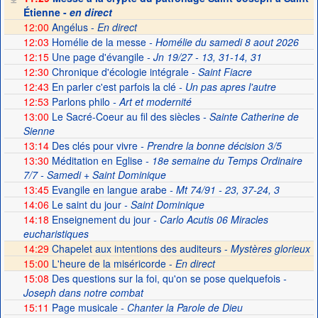
Étienne -
en direct
12:00
Angélus -
En direct
12:03
Homélie de la messe
- Homélie du samedi 8 aout 2026
12:15
Une page d'évangile
- Jn 19/27 - 13, 31-14, 31
12:30
Chronique d'écologie intégrale
- Saint Fiacre
12:43
En parler c'est parfois la clé
- Un pas apres l'autre
12:53
Parlons philo
- Art et modernité
13:00
Le Sacré-Coeur au fil des siècles
- Sainte Catherine de
Sienne
13:14
Des clés pour vivre
- Prendre la bonne décision 3/5
13:30
Méditation en Eglise
- 18e semaine du Temps Ordinaire
7/7 - Samedi + Saint Dominique
13:45
Evangile en langue arabe
- Mt 74/91 - 23, 37-24, 3
14:06
Le saint du jour
- Saint Dominique
14:18
Enseignement du jour
- Carlo Acutis 06 Miracles
eucharistiques
14:29
Chapelet aux intentions des auditeurs -
Mystères glorieux
15:00
L'heure de la miséricorde -
En direct
15:08
Des questions sur la foi, qu'on se pose quelquefois
-
Joseph dans notre combat
15:11
Page musicale
- Chanter la Parole de Dieu