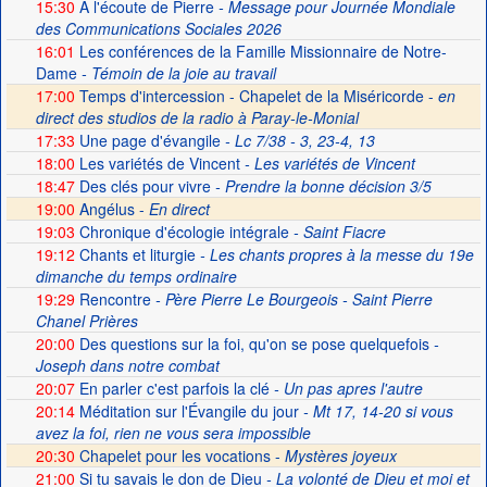
15:30
A l'écoute de Pierre
- Message pour Journée Mondiale
des Communications Sociales 2026
16:01
Les conférences de la Famille Missionnaire de Notre-
Dame
- Témoin de la joie au travail
17:00
Temps d'intercession - Chapelet de la Miséricorde -
en
direct des studios de la radio à Paray-le-Monial
17:33
Une page d'évangile
- Lc 7/38 - 3, 23-4, 13
18:00
Les variétés de Vincent
- Les variétés de Vincent
18:47
Des clés pour vivre
- Prendre la bonne décision 3/5
19:00
Angélus -
En direct
19:03
Chronique d'écologie intégrale
- Saint Fiacre
19:12
Chants et liturgie
- Les chants propres à la messe du 19e
dimanche du temps ordinaire
19:29
Rencontre
- Père Pierre Le Bourgeois - Saint Pierre
Chanel Prières
20:00
Des questions sur la foi, qu'on se pose quelquefois
-
Joseph dans notre combat
20:07
En parler c'est parfois la clé
- Un pas apres l'autre
20:14
Méditation sur l'Évangile du jour
- Mt 17, 14-20 si vous
avez la foi, rien ne vous sera impossible
20:30
Chapelet pour les vocations -
Mystères joyeux
21:00
Si tu savais le don de Dieu
- La volonté de Dieu et moi et