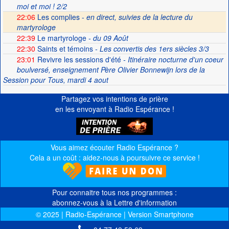
moi et moi ! 2/2
22:06
Les complies -
en direct, suivies de la lecture du
martyrologe
22:39
Le martyrologe
- du 09 Août
22:30
Saints et témoins
- Les convertis des 1ers siècles 3/3
23:01
Revivre les sessions d'été
- Itinéraire nocturne d'un coeur
boulversé, enseignement Père Olivier Bonnewijn lors de la
Session pour Tous, mardi 4 aout
Partagez vos intentions de prière
en les envoyant à Radio Espérance !
Vous aimez écouter Radio Espérance ?
Cela a un coût : aidez-nous à poursuivre ce service !
Pour connaitre tous nos programmes :
abonnez-vous à la Lettre d'information
© 2025 | Radio-Espérance | Version Smartphone