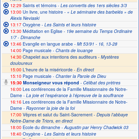
12:29
Saints et témoins
- Les convertis des 1ers siècles 3/3
13:00
Un livre, une histoire
- « Le séminaire des barbelés » de
Alexis Neviaski
13:17
Oxygène
- Les Saints et leurs histoire
13:30
Méditation en Eglise
- 19e semaine du Temps Ordinaire
1/7 - Dimanche
13:46
Evangile en langue arabe
- Mt 53/91 - 16, 13-28
14:00
Page musicale
- Chants de louange
14:30
Chapelet aux intentions des auditeurs -
Mystères
douloureux
15:00
L'heure de la miséricorde -
En direct
15:10
Page musicale
- Chanter la Parole de Dieu
15:30
Monseigneur vous répond
- Célibat des prètres
16:00
Les conférences de la Famille Missionnaire de Notre-
Dame
- La joie et l’espérance à l’épreuve de la souffrance
16:16
Les conférences de la Famille Missionnaire de Notre-
Dame
- Rayonner la joie de la foi
17:00
Vêpres et salut du Saint-Sacrement -
Depuis l'abbaye
Notre-Dame de Triors, en direct
18:00
Ecole du dimanche
- Augustin par Henry Chadwick 03
18:40
Oxygène
- Les Saints et leurs histoire