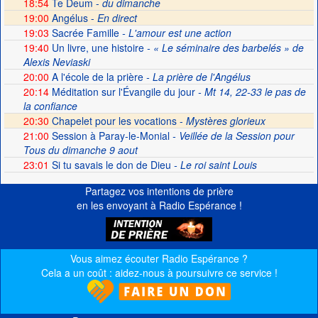
18:54
Te Deum -
du dimanche
19:00
Angélus -
En direct
19:03
Sacrée Famille
- L'amour est une action
19:40
Un livre, une histoire
- « Le séminaire des barbelés » de
Alexis Neviaski
20:00
A l'école de la prière
- La prière de l'Angélus
20:14
Méditation sur l'Évangile du jour
- Mt 14, 22-33 le pas de
la confiance
20:30
Chapelet pour les vocations -
Mystères glorieux
21:00
Session à Paray-le-Monial
- Veillée de la Session pour
Tous du dimanche 9 aout
23:01
Si tu savais le don de Dieu
- Le roi saint Louis
Partagez vos intentions de prière
en les envoyant à Radio Espérance !
Vous aimez écouter Radio Espérance ?
Cela a un coût : aidez-nous à poursuivre ce service !