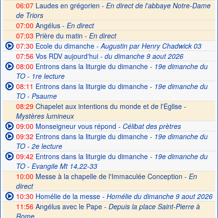
06:07
Laudes en grégorien -
En direct de l'abbaye Notre-Dame
de Triors
07:00
Angélus -
En direct
07:03
Prière du matin -
En direct
07:30
Ecole du dimanche
- Augustin par Henry Chadwick 03
07:56
Vos RDV aujourd'hui
- du dimanche 9 aout 2026
08:00
Entrons dans la liturgie du dimanche
- 19e dimanche du
TO - 1re lecture
08:11
Entrons dans la liturgie du dimanche
- 19e dimanche du
TO - Psaume
08:29
Chapelet aux intentions du monde et de l'Eglise -
Mystères lumineux
09:00
Monseigneur vous répond
- Célibat des prètres
09:32
Entrons dans la liturgie du dimanche
- 19e dimanche du
TO - 2e lecture
09:42
Entrons dans la liturgie du dimanche
- 19e dimanche du
TO - Evangile Mt 14,22-33
10:00
Messe à la chapelle de l'Immaculée Conception -
En
direct
10:30
Homélie de la messe
- Homélie du dimanche 9 aout 2026
11:56
Angélus avec le Pape -
Depuis la place Saint-Pierre à
Rome