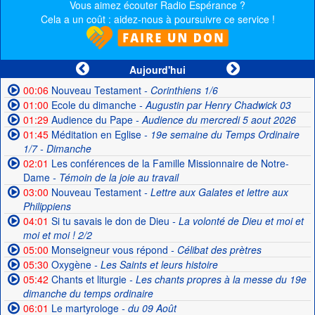
Vous aimez écouter Radio Espérance ?
Cela a un coût : aidez-nous à poursuivre ce service !
Aujourd'hui
00:06
Nouveau Testament
- Corinthiens 1/6
01:00
Ecole du dimanche
- Augustin par Henry Chadwick 03
01:29
Audience du Pape
- Audience du mercredi 5 aout 2026
01:45
Méditation en Eglise
- 19e semaine du Temps Ordinaire
1/7 - Dimanche
02:01
Les conférences de la Famille Missionnaire de Notre-
Dame
- Témoin de la joie au travail
03:00
Nouveau Testament
- Lettre aux Galates et lettre aux
Philippiens
04:01
Si tu savais le don de Dieu
- La volonté de Dieu et moi et
moi et moi ! 2/2
05:00
Monseigneur vous répond
- Célibat des prètres
05:30
Oxygène
- Les Saints et leurs histoire
05:42
Chants et liturgie
- Les chants propres à la messe du 19e
dimanche du temps ordinaire
06:01
Le martyrologe
- du 09 Août