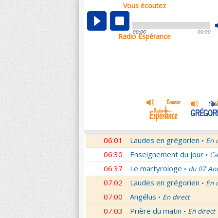
Vous écoutez
00:04
Nouveau Testament
Roma
•
01:03
Sentinelles de la foi
Lettr
•
00:00
00:00
Radio Espérance
01:32
10 minutes avec Jésus
Le
•
01:46
Méditation en Eglise
18e 
•
02:01
Veilleurs dans la nuit
En d
•
03:01
Nouveau Testament
Let
•
04:01
Si tu savais le don de Dieu
05:01
En Toi nos sources
Paul 
•
05:30
Lumière de l'Orthodoxie
•
06:01
Laudes en grégorien
En 
•
06:30
Enseignement du jour
Ca
•
06:37
Le martyrologe
du 07 Ao
•
07:02
Laudes en grégorien
En 
•
07:00
Angélus
En direct
•
07:03
Prière du matin
En direct
•