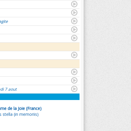
agite
di 7 aout
e de la Joie (France)
stella (in memoriis)