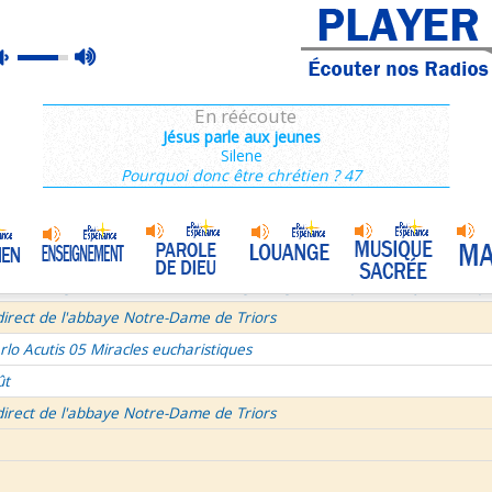
ins 2/3 : 6,15-11,36
max
mute
es de Saint François de Sales 37/106
volume
 secret d'un bel été
En réécoute
semaine du Temps Ordinaire 6/7 - Vendredi + Saint Sixte II
Jésus parle aux jeunes
Silene
irect avec le Père Denis Mertz
Pourquoi donc être chrétien ? 47
tre aux Galates
La Transfiguration
•
et le Judaïsme 05
La théologie afirmative et la théologie négative d'après Denys L'Aérop
direct de l'abbaye Notre-Dame de Triors
rlo Acutis 05 Miracles eucharistiques
ût
direct de l'abbaye Notre-Dame de Triors