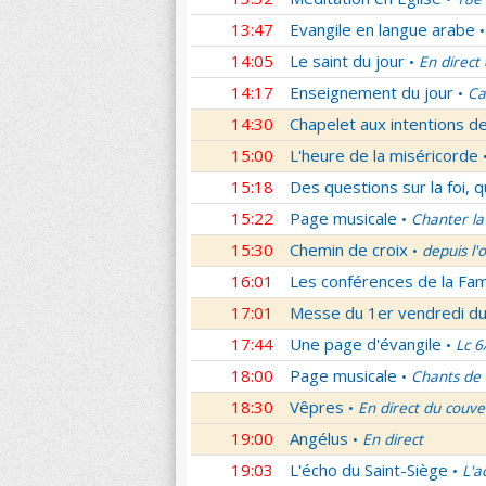
13:47
Evangile en langue arabe
•
14:05
Le saint du jour
En direct
•
14:17
Enseignement du jour
Ca
•
14:30
Chapelet aux intentions d
15:00
L'heure de la miséricorde
15:18
Des questions sur la foi, 
15:22
Page musicale
Chanter la
•
15:30
Chemin de croix
depuis l'
•
16:01
Les conférences de la Fa
17:01
Messe du 1er vendredi d
17:44
Une page d'évangile
Lc 6
•
18:00
Page musicale
Chants de
•
18:30
Vêpres
En direct du couve
•
19:00
Angélus
En direct
•
19:03
L'écho du Saint-Siège
L'a
•