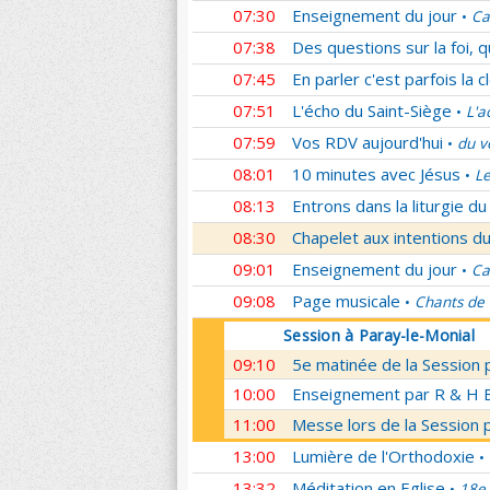
07:30
Enseignement du jour
Ca
•
07:38
Des questions sur la foi, 
07:45
En parler c'est parfois la c
07:51
L'écho du Saint-Siège
L'a
•
07:59
Vos RDV aujourd'hui
du v
•
08:01
10 minutes avec Jésus
Le
•
08:13
Entrons dans la liturgie d
08:30
Chapelet aux intentions du
09:01
Enseignement du jour
Ca
•
09:08
Page musicale
Chants de
•
Session à Paray-le-Monial
09:10
5e matinée de la Session 
10:00
Enseignement par R & H Bo
11:00
Messe lors de la Session 
13:00
Lumière de l'Orthodoxie
•
13:32
Méditation en Eglise
18e 
•