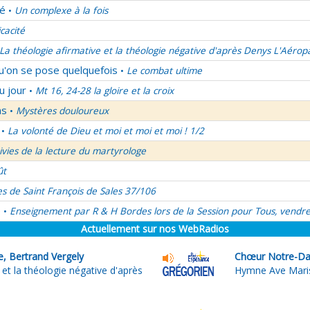
lé
Un complexe à la fois
•
icacité
La théologie afirmative et la théologie négative d'après Denys L'Aérop
qu'on se pose quelquefois
Le combat ultime
•
u jour
Mt 16, 24-28 la gloire et la croix
•
ns
Mystères douloureux
•
La volonté de Dieu et moi et moi et moi ! 1/2
•
uivies de la lecture du martyrologe
ût
es de Saint François de Sales 37/106
é
Enseignement par R & H Bordes lors de la Session pour Tous, vendre
•
Actuellement sur nos WebRadios
e, Bertrand Vergely
Chœur Notre-Dam
 et la théologie négative d'après
Hymne Ave Maris 