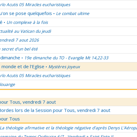
rlo Acutis 05 Miracles eucharistiques
qu'on se pose quelquefois
Le combat ultime
•
lé
Un complexe à la fois
•
ctualité au Vatican du jeudi
endredi 7 aout 2026
 secret d'un bel été
u dimanche
19e dimanche du TO - Evangile Mt 14,22-33
•
 monde et de l'Eglise
Mystères joyeux
•
rlo Acutis 05 Miracles eucharistiques
 louange
pour Tous, vendredi 7 aout
rdes lors de la Session pour Tous, vendredi 7 aout
pour Tous
La théologie afirmative et la théologie négative d'après Denys L'Aérop
semaine du Temps Ordinaire 6/7 - Vendredi + Saint Sixte II