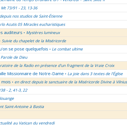
Mt 73/91 - 23, 13-36
 depuis nos studios de Saint-Étienne
rlo Acutis 05 Miracles eucharistiques
es auditeurs
Mystères lumineux
•
Suivie du chapelet de la Miséricorde
•
qu'on se pose quelquefois
Le combat ultime
•
 Parole de Dieu
oratoire de la Radio en présence d'un fragment de la Vraie Croix
mille Missionnaire de Notre-Dame
La joie dans 3 textes de l'Église
•
u mois
en direct depuis le sanctuaire de la Miséricorde Divine à Vilnius
•
/38 - 2, 41-3, 22
 louange
nt Saint-Antoine à Bastia
ctualité au Vatican du vendredi