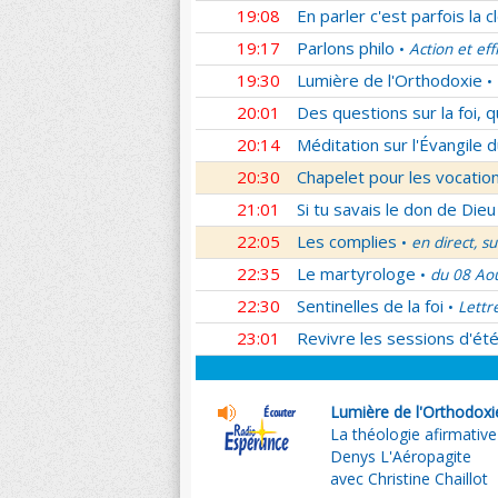
19:08
En parler c'est parfois la c
19:17
Parlons philo
Action et eff
•
19:30
Lumière de l'Orthodoxie
•
20:01
Des questions sur la foi, 
20:14
Méditation sur l'Évangile d
20:30
Chapelet pour les vocatio
21:01
Si tu savais le don de Dieu
22:05
Les complies
en direct, s
•
22:35
Le martyrologe
du 08 Ao
•
22:30
Sentinelles de la foi
Lettr
•
23:01
Revivre les sessions d'ét
Lumière de l'Orthodoxi
La théologie afirmative
Denys L'Aéropagite
avec Christine Chaillot