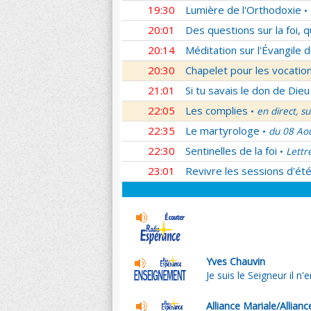
19:30
Lumière de l'Orthodoxie
•
20:01
Des questions sur la foi, 
20:14
Méditation sur l'Évangile d
20:30
Chapelet pour les vocatio
21:01
Si tu savais le don de Dieu
22:05
Les complies
en direct, s
•
22:35
Le martyrologe
du 08 Ao
•
22:30
Sentinelles de la foi
Lettr
•
23:01
Revivre les sessions d'ét
Yves Chauvin
Je suis le Seigneur il n'
Alliance Mariale/Allianc