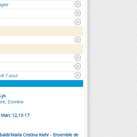
agite
di 7 aout
Lys
ere, Domine
. Marc 12,13-17
aldi/María Cristina Kiehr - Ensemble de