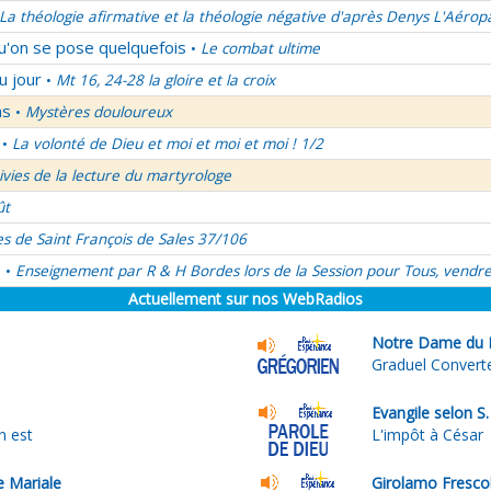
La théologie afirmative et la théologie négative d'après Denys L'Aérop
qu'on se pose quelquefois
Le combat ultime
•
u jour
Mt 16, 24-28 la gloire et la croix
•
ns
Mystères douloureux
•
La volonté de Dieu et moi et moi et moi ! 1/2
•
uivies de la lecture du martyrologe
ût
es de Saint François de Sales 37/106
é
Enseignement par R & H Bordes lors de la Session pour Tous, vendre
•
Actuellement sur nos WebRadios
Notre Dame du 
Graduel Convert
Evangile selon S
en est
L'impôt à César
e Mariale
Girolamo Frescob