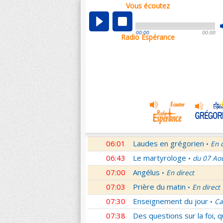
Vous écoutez
00:04
Nouveau Testament
Roma
•
01:03
Sentinelles de la foi
Lettr
•
00:00
00:00
Radio Espérance
01:32
10 minutes avec Jésus
Le
•
01:46
Méditation en Eglise
18e 
•
02:01
Veilleurs dans la nuit
En d
•
03:01
Nouveau Testament
Let
•
04:01
Si tu savais le don de Dieu
05:01
En Toi nos sources
Paul 
•
05:30
Lumière de l'Orthodoxie
•
06:01
Laudes en grégorien
En 
•
06:43
Le martyrologe
du 07 Ao
•
07:00
Angélus
En direct
•
07:03
Prière du matin
En direct
•
07:30
Enseignement du jour
Ca
•
07:38
Des questions sur la foi, 