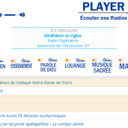
ins 2/3 : 6,15-11,36
max
mute
es de Saint François de Sales 37/106
volume
 secret d'un bel été
En réécoute
semaine du Temps Ordinaire 6/7 - Vendredi + Saint Sixte II
Méditation en Eglise
Radio Espérance
irect avec le Père Denis Mertz
Solennité de l'Ascension 01
tre aux Galates
La Transfiguration
•
et le Judaïsme 05
La théologie afirmative et la théologie négative d'après Denys L'Aérop
direct de l'abbaye Notre-Dame de Triors
ût
rlo Acutis 05 Miracles eucharistiques
qu'on se pose quelquefois
Le combat ultime
•