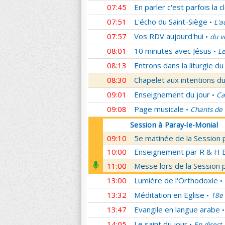
07:45
En parler c'est parfois la c
07:51
L'écho du Saint-Siège
L'a
•
07:57
Vos RDV aujourd'hui
du v
•
08:01
10 minutes avec Jésus
Le
•
08:13
Entrons dans la liturgie d
08:30
Chapelet aux intentions du
09:01
Enseignement du jour
Ca
•
09:08
Page musicale
Chants de
•
Session à Paray-le-Monial
09:10
5e matinée de la Session 
10:00
Enseignement par R & H Bo
11:00
Messe lors de la Session 
13:00
Lumière de l'Orthodoxie
•
13:32
Méditation en Eglise
18e 
•
13:47
Evangile en langue arabe
•
14:05
Le saint du jour
En direct
•