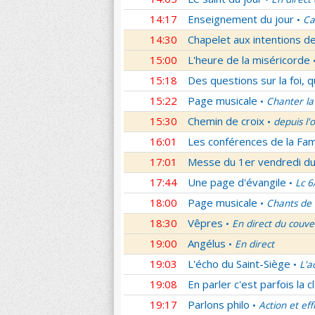
14:17
Enseignement du jour
Ca
•
14:30
Chapelet aux intentions d
15:00
L'heure de la miséricorde
15:18
Des questions sur la foi, 
15:22
Page musicale
Chanter la
•
15:30
Chemin de croix
depuis l'
•
16:01
Les conférences de la Fa
17:01
Messe du 1er vendredi d
17:44
Une page d'évangile
Lc 6
•
18:00
Page musicale
Chants de
•
18:30
Vêpres
En direct du couve
•
19:00
Angélus
En direct
•
19:03
L'écho du Saint-Siège
L'a
•
19:08
En parler c'est parfois la c
19:17
Parlons philo
Action et eff
•