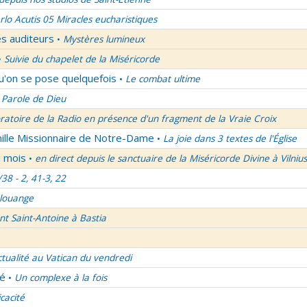
rlo Acutis 05 Miracles eucharistiques
es auditeurs
Mystères lumineux
•
Suivie du chapelet de la Miséricorde
•
qu'on se pose quelquefois
Le combat ultime
•
 Parole de Dieu
oratoire de la Radio en présence d'un fragment de la Vraie Croix
mille Missionnaire de Notre-Dame
La joie dans 3 textes de l'Église
•
u mois
en direct depuis le sanctuaire de la Miséricorde Divine à Vilnius
•
/38 - 2, 41-3, 22
 louange
nt Saint-Antoine à Bastia
ctualité au Vatican du vendredi
lé
Un complexe à la fois
•
icacité