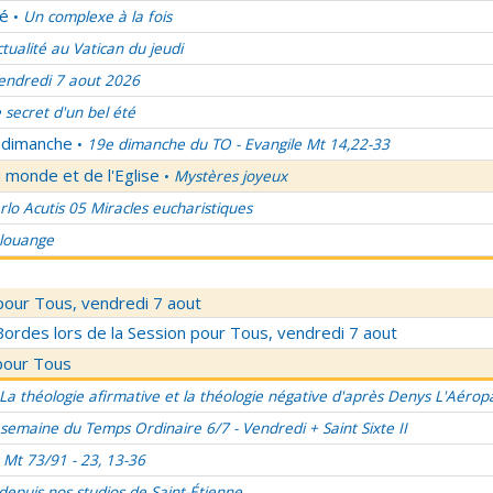
lé
Un complexe à la fois
•
ctualité au Vatican du jeudi
endredi 7 aout 2026
 secret d'un bel été
u dimanche
19e dimanche du TO - Evangile Mt 14,22-33
•
 monde et de l'Eglise
Mystères joyeux
•
rlo Acutis 05 Miracles eucharistiques
 louange
pour Tous, vendredi 7 aout
rdes lors de la Session pour Tous, vendredi 7 aout
pour Tous
La théologie afirmative et la théologie négative d'après Denys L'Aérop
semaine du Temps Ordinaire 6/7 - Vendredi + Saint Sixte II
Mt 73/91 - 23, 13-36
 depuis nos studios de Saint-Étienne