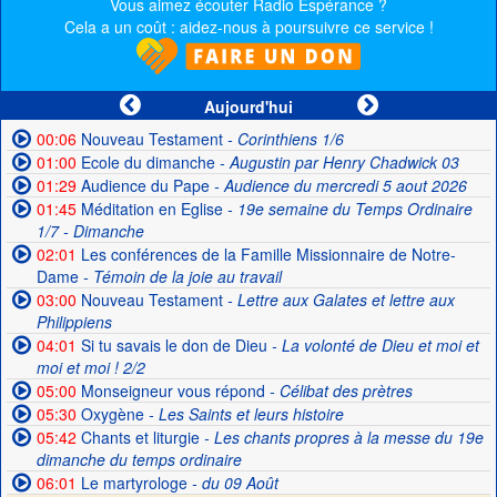
Vous aimez écouter Radio Espérance ?
Cela a un coût : aidez-nous à poursuivre ce service !
Aujourd'hui
00:06
Nouveau Testament
- Corinthiens 1/6
01:00
Ecole du dimanche
- Augustin par Henry Chadwick 03
01:29
Audience du Pape
- Audience du mercredi 5 aout 2026
01:45
Méditation en Eglise
- 19e semaine du Temps Ordinaire
1/7 - Dimanche
02:01
Les conférences de la Famille Missionnaire de Notre-
Dame
- Témoin de la joie au travail
03:00
Nouveau Testament
- Lettre aux Galates et lettre aux
Philippiens
04:01
Si tu savais le don de Dieu
- La volonté de Dieu et moi et
moi et moi ! 2/2
05:00
Monseigneur vous répond
- Célibat des prètres
05:30
Oxygène
- Les Saints et leurs histoire
05:42
Chants et liturgie
- Les chants propres à la messe du 19e
dimanche du temps ordinaire
06:01
Le martyrologe
- du 09 Août