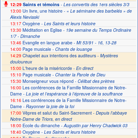
12:29
Saints et témoins
- Les convertis des 1ers siècles 3/3
13:00
Un livre, une histoire
- « Le séminaire des barbelés » de
Alexis Neviaski
13:17
Oxygène
- Les Saints et leurs histoire
13:30
Méditation en Eglise
- 19e semaine du Temps Ordinaire
1/7 - Dimanche
13:46
Evangile en langue arabe
- Mt 53/91 - 16, 13-28
14:00
Page musicale
- Chants de louange
14:29
Chapelet aux intentions des auditeurs -
Mystères
douloureux
15:00
L'heure de la miséricorde -
En direct
15:10
Page musicale
- Chanter la Parole de Dieu
15:30
Monseigneur vous répond
- Célibat des prètres
16:00
Les conférences de la Famille Missionnaire de Notre-
Dame
- La joie et l’espérance à l’épreuve de la souffrance
16:16
Les conférences de la Famille Missionnaire de Notre-
Dame
- Rayonner la joie de la foi
17:00
Vêpres et salut du Saint-Sacrement -
Depuis l'abbaye
Notre-Dame de Triors, en direct
18:00
Ecole du dimanche
- Augustin par Henry Chadwick 03
18:40
Oxygène
- Les Saints et leurs histoire