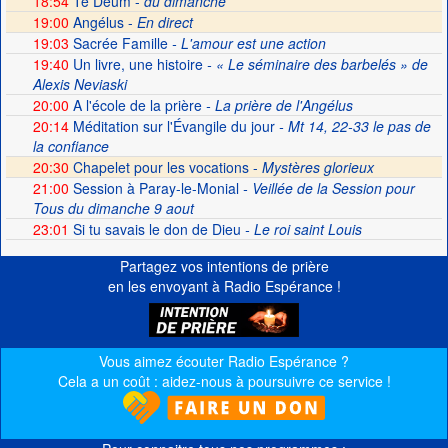
18:54
Te Deum -
du dimanche
19:00
Angélus -
En direct
19:03
Sacrée Famille
- L'amour est une action
19:40
Un livre, une histoire
- « Le séminaire des barbelés » de
Alexis Neviaski
20:00
A l'école de la prière
- La prière de l'Angélus
20:14
Méditation sur l'Évangile du jour
- Mt 14, 22-33 le pas de
la confiance
20:30
Chapelet pour les vocations -
Mystères glorieux
21:00
Session à Paray-le-Monial
- Veillée de la Session pour
Tous du dimanche 9 aout
23:01
Si tu savais le don de Dieu
- Le roi saint Louis
Partagez vos intentions de prière
en les envoyant à Radio Espérance !
Vous aimez écouter Radio Espérance ?
Cela a un coût : aidez-nous à poursuivre ce service !