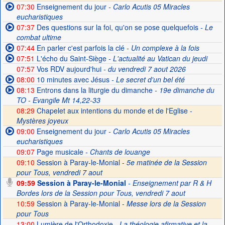
07:30
Enseignement du jour
- Carlo Acutis 05 Miracles
eucharistiques
07:37
Des questions sur la foi, qu'on se pose quelquefois
- Le
combat ultime
07:44
En parler c'est parfois la clé
- Un complexe à la fois
07:51
L'écho du Saint-Siège
- L'actualité au Vatican du jeudi
07:57
Vos RDV aujourd'hui
- du vendredi 7 aout 2026
08:00
10 minutes avec Jésus
- Le secret d'un bel été
08:13
Entrons dans la liturgie du dimanche
- 19e dimanche du
TO - Evangile Mt 14,22-33
08:29
Chapelet aux intentions du monde et de l'Eglise -
Mystères joyeux
09:00
Enseignement du jour
- Carlo Acutis 05 Miracles
eucharistiques
09:07
Page musicale
- Chants de louange
09:10
Session à Paray-le-Monial -
5e matinée de la Session
pour Tous, vendredi 7 aout
09:59
Session à Paray-le-Monial
- Enseignement par R & H
Bordes lors de la Session pour Tous, vendredi 7 aout
10:59
Session à Paray-le-Monial -
Messe lors de la Session
pour Tous
13:00
Lumière de l'Orthodoxie
- La théologie afirmative et la