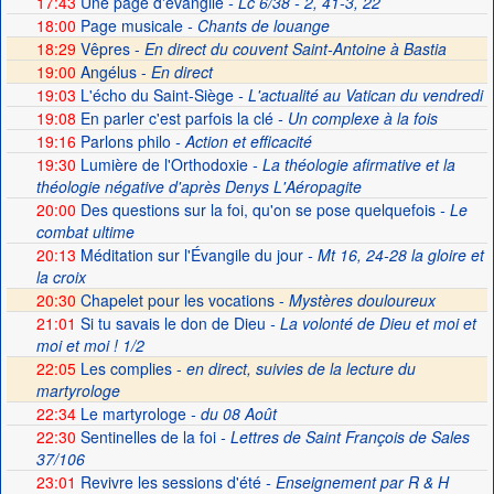
17:43
Une page d'évangile
- Lc 6/38 - 2, 41-3, 22
18:00
Page musicale
- Chants de louange
18:29
Vêpres -
En direct du couvent Saint-Antoine à Bastia
19:00
Angélus -
En direct
19:03
L'écho du Saint-Siège
- L'actualité au Vatican du vendredi
19:08
En parler c'est parfois la clé
- Un complexe à la fois
19:16
Parlons philo
- Action et efficacité
19:30
Lumière de l'Orthodoxie
- La théologie afirmative et la
théologie négative d'après Denys L'Aéropagite
20:00
Des questions sur la foi, qu'on se pose quelquefois
- Le
combat ultime
20:13
Méditation sur l'Évangile du jour
- Mt 16, 24-28 la gloire et
la croix
20:30
Chapelet pour les vocations -
Mystères douloureux
21:01
Si tu savais le don de Dieu
- La volonté de Dieu et moi et
moi et moi ! 1/2
22:05
Les complies -
en direct, suivies de la lecture du
martyrologe
22:34
Le martyrologe
- du 08 Août
22:30
Sentinelles de la foi
- Lettres de Saint François de Sales
37/106
23:01
Revivre les sessions d'été
- Enseignement par R & H