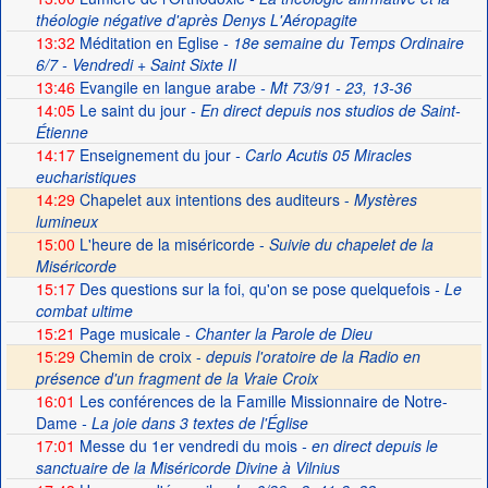
théologie négative d'après Denys L'Aéropagite
13:32
Méditation en Eglise
- 18e semaine du Temps Ordinaire
6/7 - Vendredi + Saint Sixte II
13:46
Evangile en langue arabe
- Mt 73/91 - 23, 13-36
14:05
Le saint du jour
- En direct depuis nos studios de Saint-
Étienne
14:17
Enseignement du jour
- Carlo Acutis 05 Miracles
eucharistiques
14:29
Chapelet aux intentions des auditeurs -
Mystères
lumineux
15:00
L'heure de la miséricorde -
Suivie du chapelet de la
Miséricorde
15:17
Des questions sur la foi, qu'on se pose quelquefois
- Le
combat ultime
15:21
Page musicale
- Chanter la Parole de Dieu
15:29
Chemin de croix -
depuis l'oratoire de la Radio en
présence d'un fragment de la Vraie Croix
16:01
Les conférences de la Famille Missionnaire de Notre-
Dame
- La joie dans 3 textes de l'Église
17:01
Messe du 1er vendredi du mois
- en direct depuis le
sanctuaire de la Miséricorde Divine à Vilnius