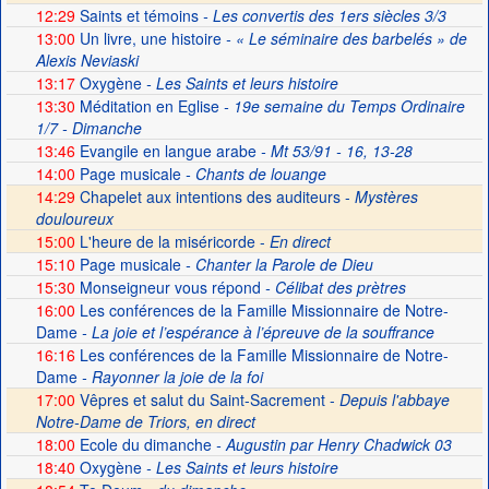
12:29
Saints et témoins
- Les convertis des 1ers siècles 3/3
13:00
Un livre, une histoire
- « Le séminaire des barbelés » de
Alexis Neviaski
13:17
Oxygène
- Les Saints et leurs histoire
13:30
Méditation en Eglise
- 19e semaine du Temps Ordinaire
1/7 - Dimanche
13:46
Evangile en langue arabe
- Mt 53/91 - 16, 13-28
14:00
Page musicale
- Chants de louange
14:29
Chapelet aux intentions des auditeurs -
Mystères
douloureux
15:00
L'heure de la miséricorde -
En direct
15:10
Page musicale
- Chanter la Parole de Dieu
15:30
Monseigneur vous répond
- Célibat des prètres
16:00
Les conférences de la Famille Missionnaire de Notre-
Dame
- La joie et l’espérance à l’épreuve de la souffrance
16:16
Les conférences de la Famille Missionnaire de Notre-
Dame
- Rayonner la joie de la foi
17:00
Vêpres et salut du Saint-Sacrement -
Depuis l'abbaye
Notre-Dame de Triors, en direct
18:00
Ecole du dimanche
- Augustin par Henry Chadwick 03
18:40
Oxygène
- Les Saints et leurs histoire