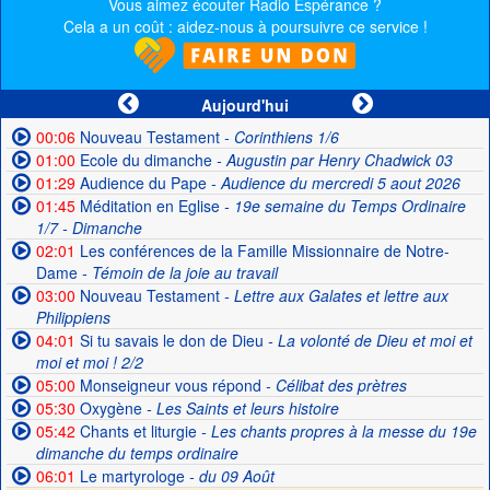
Vous aimez écouter Radio Espérance ?
Cela a un coût : aidez-nous à poursuivre ce service !
Aujourd'hui
00:06
Nouveau Testament
- Corinthiens 1/6
01:00
Ecole du dimanche
- Augustin par Henry Chadwick 03
01:29
Audience du Pape
- Audience du mercredi 5 aout 2026
01:45
Méditation en Eglise
- 19e semaine du Temps Ordinaire
1/7 - Dimanche
02:01
Les conférences de la Famille Missionnaire de Notre-
Dame
- Témoin de la joie au travail
03:00
Nouveau Testament
- Lettre aux Galates et lettre aux
Philippiens
04:01
Si tu savais le don de Dieu
- La volonté de Dieu et moi et
moi et moi ! 2/2
05:00
Monseigneur vous répond
- Célibat des prètres
05:30
Oxygène
- Les Saints et leurs histoire
05:42
Chants et liturgie
- Les chants propres à la messe du 19e
dimanche du temps ordinaire
06:01
Le martyrologe
- du 09 Août