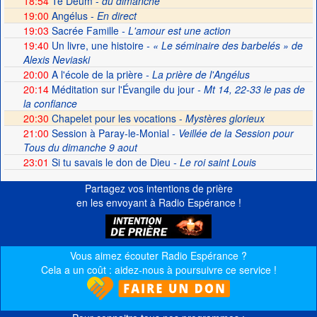
18:54
Te Deum -
du dimanche
19:00
Angélus -
En direct
19:03
Sacrée Famille
- L'amour est une action
19:40
Un livre, une histoire
- « Le séminaire des barbelés » de
Alexis Neviaski
20:00
A l'école de la prière
- La prière de l'Angélus
20:14
Méditation sur l'Évangile du jour
- Mt 14, 22-33 le pas de
la confiance
20:30
Chapelet pour les vocations -
Mystères glorieux
21:00
Session à Paray-le-Monial
- Veillée de la Session pour
Tous du dimanche 9 aout
23:01
Si tu savais le don de Dieu
- Le roi saint Louis
Partagez vos intentions de prière
en les envoyant à Radio Espérance !
Vous aimez écouter Radio Espérance ?
Cela a un coût : aidez-nous à poursuivre ce service !