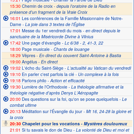
15:30
Chemin de croix -
depuis l'oratoire de la Radio en
présence d'un fragment de la Vraie Croix
16:01
Les conférences de la Famille Missionnaire de Notre-
Dame
- La joie dans 3 textes de l'Église
17:01
Messe du 1er vendredi du mois
- en direct depuis le
sanctuaire de la Miséricorde Divine à Vilnius
17:42
Une page d'évangile
- Lc 6/38 - 2, 41-3, 22
18:00
Page musicale
- Chants de louange
18:29
Vêpres -
En direct du couvent Saint-Antoine à Bastia
19:00
Angélus -
En direct
19:02
L'écho du Saint-Siège
- L'actualité au Vatican du vendredi
19:10
En parler c'est parfois la clé
- Un complexe à la fois
19:18
Parlons philo
- Action et efficacité
19:30
Lumière de l'Orthodoxie
- La théologie afirmative et la
théologie négative d'après Denys L'Aéropagite
20:00
Des questions sur la foi, qu'on se pose quelquefois
- Le
combat ultime
20:13
Méditation sur l'Évangile du jour
- Mt 16, 24-28 la gloire et
la croix
20:30
Chapelet pour les vocations -
Mystères douloureux
21:01
Si tu savais le don de Dieu
- La volonté de Dieu et moi et