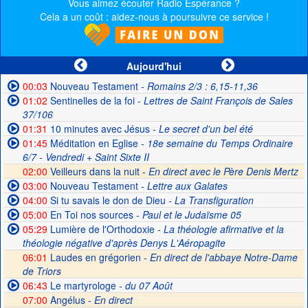
Vous aimez écouter Radio Espérance ?
Cela a un coût : aidez-nous à poursuivre ce service !
Aujourd'hui
00:03
Nouveau Testament
- Romains 2/3 : 6,15-11,36
01:02
Sentinelles de la foi
- Lettres de Saint François de Sales
37/106
01:31
10 minutes avec Jésus
- Le secret d'un bel été
01:45
Méditation en Eglise
- 18e semaine du Temps Ordinaire
6/7 - Vendredi + Saint Sixte II
02:00
Veilleurs dans la nuit -
En direct avec le Père Denis Mertz
03:00
Nouveau Testament
- Lettre aux Galates
04:00
Si tu savais le don de Dieu
- La Transfiguration
05:00
En Toi nos sources
- Paul et le Judaïsme 05
05:29
Lumière de l'Orthodoxie
- La théologie afirmative et la
théologie négative d'après Denys L'Aéropagite
06:01
Laudes en grégorien -
En direct de l'abbaye Notre-Dame
de Triors
06:43
Le martyrologe
- du 07 Août
07:00
Angélus -
En direct