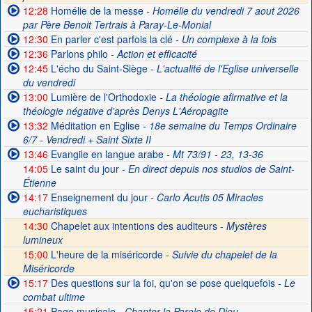
12:28
Homélie de la messe
- Homélie du vendredi 7 aout 2026
par Père Benoit Tertrais à Paray-Le-Monial
12:30
En parler c'est parfois la clé
- Un complexe à la fois
12:36
Parlons philo
- Action et efficacité
12:45
L'écho du Saint-Siège
- L'actualité de l'Eglise universelle
du vendredi
13:00
Lumière de l'Orthodoxie
- La théologie afirmative et la
théologie négative d'après Denys L'Aéropagite
13:32
Méditation en Eglise
- 18e semaine du Temps Ordinaire
6/7 - Vendredi + Saint Sixte II
13:46
Evangile en langue arabe
- Mt 73/91 - 23, 13-36
14:05
Le saint du jour
- En direct depuis nos studios de Saint-
Étienne
14:17
Enseignement du jour
- Carlo Acutis 05 Miracles
eucharistiques
14:30
Chapelet aux intentions des auditeurs -
Mystères
lumineux
15:00
L'heure de la miséricorde -
Suivie du chapelet de la
Miséricorde
15:17
Des questions sur la foi, qu'on se pose quelquefois
- Le
combat ultime
15:21
Page musicale
- Chanter la Parole de Dieu