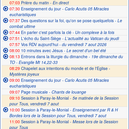
07:03
Prière du matin -
En direct
07:30
Enseignement du jour
- Carlo Acutis 05 Miracles
eucharistiques
07:37
Des questions sur la foi, qu'on se pose quelquefois
- Le
combat ultime
07:44
En parler c'est parfois la clé
- Un complexe à la fois
07:51
L'écho du Saint-Siège
- L'actualité au Vatican du jeudi
07:57
Vos RDV aujourd'hui
- du vendredi 7 aout 2026
08:00
10 minutes avec Jésus
- Le secret d'un bel été
08:13
Entrons dans la liturgie du dimanche
- 19e dimanche du
TO - Evangile Mt 14,22-33
08:29
Chapelet aux intentions du monde et de l'Eglise -
Mystères joyeux
09:00
Enseignement du jour
- Carlo Acutis 05 Miracles
eucharistiques
09:07
Page musicale
- Chants de louange
09:10
Session à Paray-le-Monial -
5e matinée de la Session
pour Tous, vendredi 7 aout
10:00
Session à Paray-le-Monial
- Enseignement par R & H
Bordes lors de la Session pour Tous, vendredi 7 aout
11:00
Session à Paray-le-Monial -
Messe lors de la Session
pour Tous