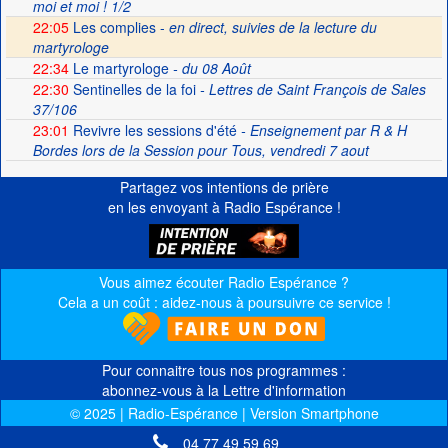
moi et moi ! 1/2
22:05
Les complies -
en direct, suivies de la lecture du
martyrologe
22:34
Le martyrologe
- du 08 Août
22:30
Sentinelles de la foi
- Lettres de Saint François de Sales
37/106
23:01
Revivre les sessions d'été
- Enseignement par R & H
Bordes lors de la Session pour Tous, vendredi 7 aout
Partagez vos intentions de prière
en les envoyant à Radio Espérance !
Vous aimez écouter Radio Espérance ?
Cela a un coût : aidez-nous à poursuivre ce service !
Pour connaitre tous nos programmes :
abonnez-vous à la Lettre d'information
© 2025 | Radio-Espérance | Version Smartphone
04 77 49 59 69