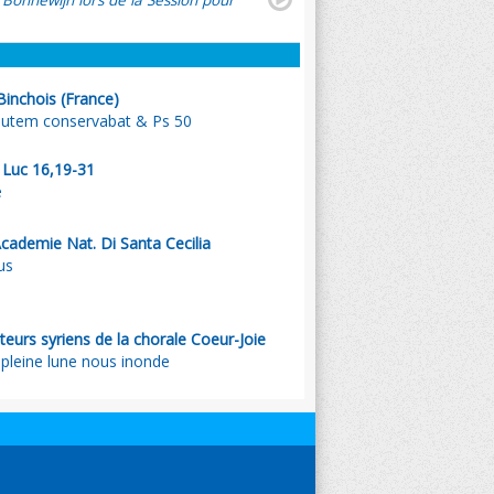
 Bonnewijn lors de la Session pour
Binchois (France)
autem conservabat & Ps 50
. Luc 16,19-31
e
cademie Nat. Di Santa Cecilia
us
nteurs syriens de la chorale Coeur-Joie
 pleine lune nous inonde