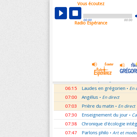
Vous écoutez
00:02
Nouveau Testament
Rom
•
01:00
Hymne acathiste à la Mèr
00:00
00:00
Radio Espérance
01:48
Méditation en Eglise
18e 
•
02:01
Les conférences de la Fa
03:01
Nouveau Testament
Let
•
04:01
Si tu savais le don de Dieu
05:01
A l'écoute de Pierre
Mess
•
05:26
Rencontre
Père Pierre Le 
•
06:03
Le martyrologe
du 08 Ao
•
06:15
Laudes en grégorien
En 
•
07:00
Angélus
En direct
•
07:03
Prière du matin
En direct
•
07:30
Enseignement du jour
Ca
•
07:38
Chronique d'écologie intég
07:47
Parlons philo
Art et mode
•