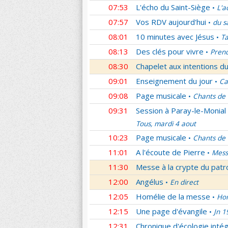
07:53
L'écho du Saint-Siège
L'a
•
07:57
Vos RDV aujourd'hui
du s
•
08:01
10 minutes avec Jésus
Ta
•
08:13
Des clés pour vivre
Prend
•
08:30
Chapelet aux intentions du
09:01
Enseignement du jour
Ca
•
09:08
Page musicale
Chants de
•
09:31
Session à Paray-le-Monial
Tous, mardi 4 aout
10:23
Page musicale
Chants de
•
11:01
A l'écoute de Pierre
Mess
•
11:30
Messe à la crypte du patr
12:00
Angélus
En direct
•
12:05
Homélie de la messe
Hom
•
12:15
Une page d'évangile
Jn 1
•
12:31
Chronique d'écologie intég