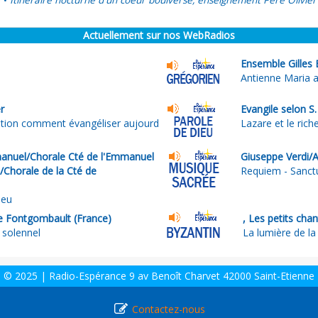
Itinéraire nocturne d'un coeur boulversé, enseignement Père Olivier
•
Actuellement sur nos WebRadios
Ensemble Gilles 
Antienne Maria 
r
Evangile selon S
stion comment évangéliser aujourd
Lazare et le rich
nuel/Chorale Cté de l'Emmanuel
Giuseppe Verdi/A
e/Chorale de la Cté de
Requiem - Sanct
ieu
 Fontgombault (France)
, Les petits cha
 solennel
La lumière de la
© 2025 | Radio-Espérance 9 av Benoît Charvet 42000 Saint-Etienne
Contactez-nous