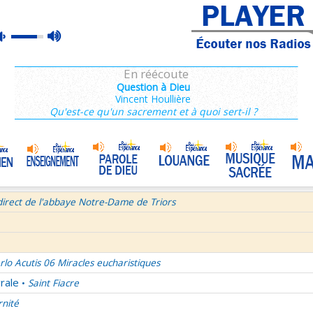
ains 3/3
max
mute
e de Dieu
Prière mariale de tradition byzantine
•
volume
semaine du Temps Ordinaire 7/7 - Samedi + Saint Dominique
En réécoute
mille Missionnaire de Notre-Dame
La joie dans 3 textes de l'Église
•
Question à Dieu
Vincent Houllière
tres aux Ephésiens et Philemon
Qu'est-ce qu'un sacrement et à quoi sert-il ?
La volonté de Dieu et moi et moi et moi ! 1/2
•
age pour Journée Mondiale des Communications Sociales 2026
Bourgeois - Saint Pierre Chanel Prières
ût
direct de l'abbaye Notre-Dame de Triors
rlo Acutis 06 Miracles eucharistiques
rale
Saint Fiacre
•
rnité