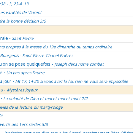
/38 - 3, 23-4, 13
Les variétés de Vincent
re la bonne décision 3/5
rale
Saint Fiacre
•
nts propres à la messe du 19e dimanche du temps ordinaire
Bourgeois - Saint Pierre Chanel Prières
qu'on se pose quelquefois
Joseph dans notre combat
•
lé
Un pas apres l'autre
•
u jour
Mt 17, 14-20 si vous avez la foi, rien ne vous sera impossible
•
ns
Mystères joyeux
•
La volonté de Dieu et moi et moi et moi ! 2/2
•
uivies de la lecture du martyrologe
ût
vertis des 1ers siècles 3/3
é