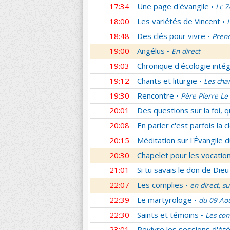
17:34
Une page d'évangile
Lc 7
•
18:00
Les variétés de Vincent
•
18:48
Des clés pour vivre
Prend
•
19:00
Angélus
En direct
•
19:03
Chronique d'écologie intég
19:12
Chants et liturgie
Les cha
•
19:30
Rencontre
Père Pierre Le 
•
20:01
Des questions sur la foi, 
20:08
En parler c'est parfois la c
20:15
Méditation sur l'Évangile d
20:30
Chapelet pour les vocatio
21:01
Si tu savais le don de Dieu
22:07
Les complies
en direct, s
•
22:39
Le martyrologe
du 09 Ao
•
22:30
Saints et témoins
Les con
•
23:01
Revivre les sessions d'ét