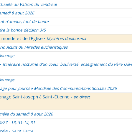
ctualité au Vatican du vendredi
amedi 8 aout 2026
nt d'amour, tant de bonté
re la bonne décision 3/5
 monde et de l'Eglise
Mystères douloureux
•
rlo Acutis 06 Miracles eucharistiques
 louange
Itinéraire nocturne d'un coeur boulversé, enseignement du Père Olivi
•
 louange
age pour Journée Mondiale des Communications Sociales 2026
onage Saint-Joseph à Saint-Étienne
en direct
•
élie du samedi 8 aout 2026
9/27 - 13, 31-14, 31
rale
Saint Fiacre
•