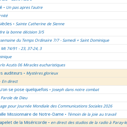
lé
Un pas apres l'autre
•
rnité
siècles
Sainte Catherine de Sienne
•
re la bonne décision 3/5
semaine du Temps Ordinaire 7/7 - Samedi + Saint Dominique
Mt 74/91 - 23, 37-24, 3
inique
rlo Acutis 06 Miracles eucharistiques
es auditeurs
Mystères glorieux
•
En direct
•
qu'on se pose quelquefois
Joseph dans notre combat
•
 Parole de Dieu
age pour Journée Mondiale des Communications Sociales 2026
mille Missionnaire de Notre-Dame
Témoin de la joie au travail
•
apelet de la Miséricorde
en direct des studios de la radio à Paray-l
•