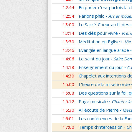
12:44
En parler c'est parfois la c
12:54
Parlons philo
Art et mode
•
13:00
Le Sacré-Coeur au fil des 
13:14
Des clés pour vivre
Prend
•
13:30
Méditation en Eglise
18e 
•
13:46
Evangile en langue arabe
•
14:06
Le saint du jour
Saint Dom
•
14:18
Enseignement du jour
Ca
•
14:30
Chapelet aux intentions d
15:00
L'heure de la miséricorde
15:08
Des questions sur la foi, 
15:12
Page musicale
Chanter la
•
15:30
A l'écoute de Pierre
Mess
•
16:01
Les conférences de la Fa
17:00
Temps d'intercession - Ch