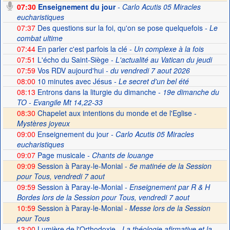
07:30
Enseignement du jour
- Carlo Acutis 05 Miracles
eucharistiques
07:37
Des questions sur la foi, qu'on se pose quelquefois
- Le
combat ultime
07:44
En parler c'est parfois la clé
- Un complexe à la fois
07:51
L'écho du Saint-Siège
- L'actualité au Vatican du jeudi
07:59
Vos RDV aujourd'hui
- du vendredi 7 aout 2026
08:00
10 minutes avec Jésus
- Le secret d'un bel été
08:13
Entrons dans la liturgie du dimanche
- 19e dimanche du
TO - Evangile Mt 14,22-33
08:30
Chapelet aux intentions du monde et de l'Eglise -
Mystères joyeux
09:00
Enseignement du jour
- Carlo Acutis 05 Miracles
eucharistiques
09:07
Page musicale
- Chants de louange
09:09
Session à Paray-le-Monial -
5e matinée de la Session
pour Tous, vendredi 7 aout
09:59
Session à Paray-le-Monial
- Enseignement par R & H
Bordes lors de la Session pour Tous, vendredi 7 aout
10:59
Session à Paray-le-Monial -
Messe lors de la Session
pour Tous
13:00
Lumière de l'Orthodoxie
- La théologie afirmative et la