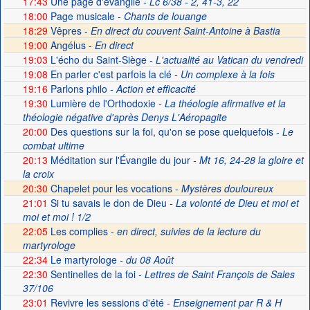
17:43
Une page d'évangile
- Lc 6/38 - 2, 41-3, 22
18:00
Page musicale
- Chants de louange
18:29
Vêpres -
En direct du couvent Saint-Antoine à Bastia
19:00
Angélus -
En direct
19:03
L'écho du Saint-Siège
- L'actualité au Vatican du vendredi
19:08
En parler c'est parfois la clé
- Un complexe à la fois
19:16
Parlons philo
- Action et efficacité
19:30
Lumière de l'Orthodoxie
- La théologie afirmative et la
théologie négative d'après Denys L'Aéropagite
20:00
Des questions sur la foi, qu'on se pose quelquefois
- Le
combat ultime
20:13
Méditation sur l'Évangile du jour
- Mt 16, 24-28 la gloire et
la croix
20:30
Chapelet pour les vocations -
Mystères douloureux
21:01
Si tu savais le don de Dieu
- La volonté de Dieu et moi et
moi et moi ! 1/2
22:05
Les complies -
en direct, suivies de la lecture du
martyrologe
22:34
Le martyrologe
- du 08 Août
22:30
Sentinelles de la foi
- Lettres de Saint François de Sales
37/106
23:01
Revivre les sessions d'été
- Enseignement par R & H