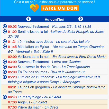
Cela a un coût : aidez-nous à poursuivre ce service !
Aujourd'hui
00:03
Nouveau Testament
- Romains 2/3 : 6,15-11,36
01:02
Sentinelles de la foi
- Lettres de Saint François de Sales
37/106
01:31
10 minutes avec Jésus
- Le secret d'un bel été
01:45
Méditation en Eglise
- 18e semaine du Temps Ordinaire
6/7 - Vendredi + Saint Sixte II
02:00
Veilleurs dans la nuit -
En direct avec le Père Denis Mertz
03:00
Nouveau Testament
- Lettre aux Galates
04:00
Si tu savais le don de Dieu
- La Transfiguration
05:00
En Toi nos sources
- Paul et le Judaïsme 05
05:29
Lumière de l'Orthodoxie
- La théologie afirmative et la
théologie négative d'après Denys L'Aéropagite
06:01
Laudes en grégorien -
En direct de l'abbaye Notre-Dame
de Triors
06:43
Le martyrologe
- du 07 Août
07:00
Angélus -
En direct
07:03
Prière du matin -
En direct