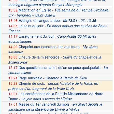
théologie négative d'après Denys L'Aéropagite
13:32
Méditation en Eglise
- 18e semaine du Temps Ordinaire
6/7 - Vendredi + Saint Sixte II
13:46
Evangile en langue arabe
- Mt 73/91 - 23, 13-36
14:05
Le saint du jour
- En direct depuis nos studios de Saint-
Étienne
14:17
Enseignement du jour
- Carlo Acutis 05 Miracles
eucharistiques
14:29
Chapelet aux intentions des auditeurs -
Mystères
lumineux
15:00
L'heure de la miséricorde -
Suivie du chapelet de la
Miséricorde
15:17
Des questions sur la foi, qu'on se pose quelquefois
- Le
combat ultime
15:21
Page musicale
- Chanter la Parole de Dieu
15:29
Chemin de croix -
depuis l'oratoire de la Radio en
présence d'un fragment de la Vraie Croix
16:01
Les conférences de la Famille Missionnaire de Notre-
Dame
- La joie dans 3 textes de l'Église
17:01
Messe du 1er vendredi du mois
- en direct depuis le
sanctuaire de la Miséricorde Divine à Vilnius