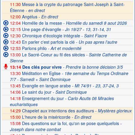
11:30
Messe à la crypte du patronage Saint-Joseph à Saint-
Étienne -
en direct
12:00
Angélus -
En direct
12:04
Homélie de la messe
- Homélie du samedi 8 aout 2026
12:15
Une page d'évangile
- Jn 19/27 - 13, 31-14, 31
12:30
Chronique d'écologie intégrale
- Saint Fiacre
12:43
En parler c'est parfois la clé
- Un pas apres l'autre
12:53
Parlons philo
- Art et modernité
13:00
Le Sacré-Coeur au fil des siècles
- Sainte Catherine de
Sienne
13:14
Des clés pour vivre
- Prendre la bonne décision 3/5
13:30
Méditation en Eglise
- 18e semaine du Temps Ordinaire
7/7 - Samedi + Saint Dominique
13:45
Evangile en langue arabe
- Mt 74/91 - 23, 37-24, 3
14:06
Le saint du jour
- Saint Dominique
14:18
Enseignement du jour
- Carlo Acutis 06 Miracles
eucharistiques
14:29
Chapelet aux intentions des auditeurs -
Mystères glorieux
15:00
L'heure de la miséricorde -
En direct
15:08
Des questions sur la foi, qu'on se pose quelquefois
-
Joseph dans notre combat