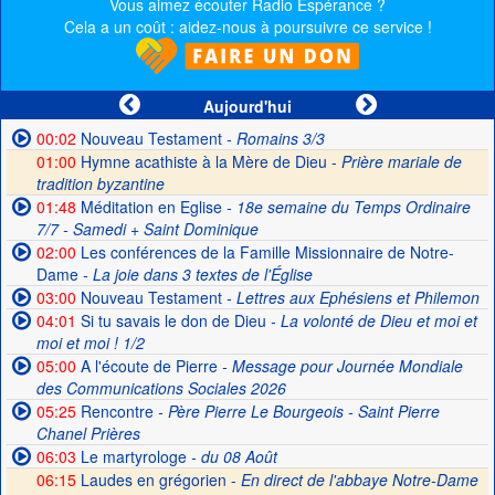
Vous aimez écouter Radio Espérance ?
Cela a un coût : aidez-nous à poursuivre ce service !
Aujourd'hui
00:02
Nouveau Testament
- Romains 3/3
01:00
Hymne acathiste à la Mère de Dieu -
Prière mariale de
tradition byzantine
01:48
Méditation en Eglise
- 18e semaine du Temps Ordinaire
7/7 - Samedi + Saint Dominique
02:00
Les conférences de la Famille Missionnaire de Notre-
Dame
- La joie dans 3 textes de l'Église
03:00
Nouveau Testament
- Lettres aux Ephésiens et Philemon
04:01
Si tu savais le don de Dieu
- La volonté de Dieu et moi et
moi et moi ! 1/2
05:00
A l'écoute de Pierre
- Message pour Journée Mondiale
des Communications Sociales 2026
05:25
Rencontre
- Père Pierre Le Bourgeois - Saint Pierre
Chanel Prières
06:03
Le martyrologe
- du 08 Août
06:15
Laudes en grégorien -
En direct de l'abbaye Notre-Dame