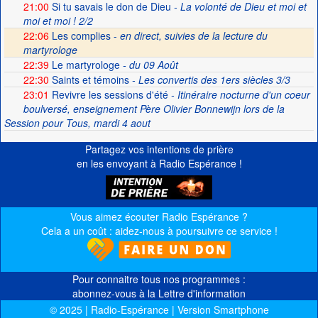
21:00
Si tu savais le don de Dieu
- La volonté de Dieu et moi et
moi et moi ! 2/2
22:06
Les complies -
en direct, suivies de la lecture du
martyrologe
22:39
Le martyrologe
- du 09 Août
22:30
Saints et témoins
- Les convertis des 1ers siècles 3/3
23:01
Revivre les sessions d'été
- Itinéraire nocturne d'un coeur
boulversé, enseignement Père Olivier Bonnewijn lors de la
Session pour Tous, mardi 4 aout
Partagez vos intentions de prière
en les envoyant à Radio Espérance !
Vous aimez écouter Radio Espérance ?
Cela a un coût : aidez-nous à poursuivre ce service !
Pour connaitre tous nos programmes :
abonnez-vous à la Lettre d'information
© 2025 | Radio-Espérance | Version Smartphone