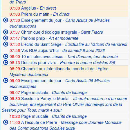
de Triors
07:00
Angélus -
En direct
07:03
Prière du matin -
En direct
07:30
Enseignement du jour
- Carlo Acutis 06 Miracles
eucharistiques
07:37
Chronique d'écologie intégrale
- Saint Fiacre
07:47
Parlons philo
- Art et modernité
07:52
L'écho du Saint-Siège
- L'actualité au Vatican du vendredi
07:56
Vos RDV aujourd'hui
- du samedi 8 aout 2026
08:00
10 minutes avec Jésus
- Tant d'amour, tant de bonté
08:13
Des clés pour vivre
- Prendre la bonne décision 3/5
08:29
Chapelet aux intentions du monde et de l'Eglise -
Mystères douloureux
09:00
Enseignement du jour
- Carlo Acutis 06 Miracles
eucharistiques
09:07
Page musicale
- Chants de louange
09:30
Session à Paray-le-Monial
- Itinéraire nocturne d'un coeur
boulversé, enseignement du Père Olivier Bonnewijn lors de la
Session pour Tous, mardi 4 aout
10:22
Page musicale
- Chants de louange
11:00
A l'écoute de Pierre
- Message pour Journée Mondiale
des Communications Sociales 2026