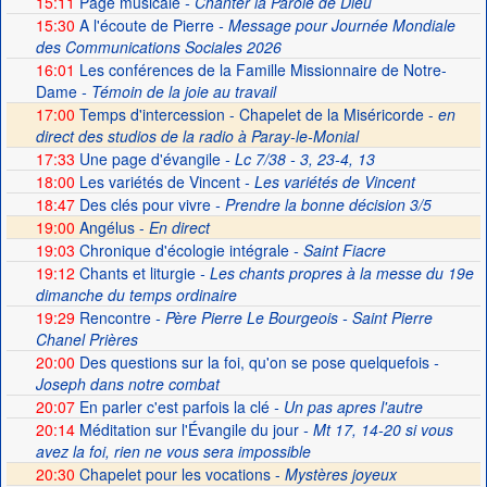
15:11
Page musicale
- Chanter la Parole de Dieu
15:30
A l'écoute de Pierre
- Message pour Journée Mondiale
des Communications Sociales 2026
16:01
Les conférences de la Famille Missionnaire de Notre-
Dame
- Témoin de la joie au travail
17:00
Temps d'intercession - Chapelet de la Miséricorde -
en
direct des studios de la radio à Paray-le-Monial
17:33
Une page d'évangile
- Lc 7/38 - 3, 23-4, 13
18:00
Les variétés de Vincent
- Les variétés de Vincent
18:47
Des clés pour vivre
- Prendre la bonne décision 3/5
19:00
Angélus -
En direct
19:03
Chronique d'écologie intégrale
- Saint Fiacre
19:12
Chants et liturgie
- Les chants propres à la messe du 19e
dimanche du temps ordinaire
19:29
Rencontre
- Père Pierre Le Bourgeois - Saint Pierre
Chanel Prières
20:00
Des questions sur la foi, qu'on se pose quelquefois
-
Joseph dans notre combat
20:07
En parler c'est parfois la clé
- Un pas apres l'autre
20:14
Méditation sur l'Évangile du jour
- Mt 17, 14-20 si vous
avez la foi, rien ne vous sera impossible
20:30
Chapelet pour les vocations -
Mystères joyeux