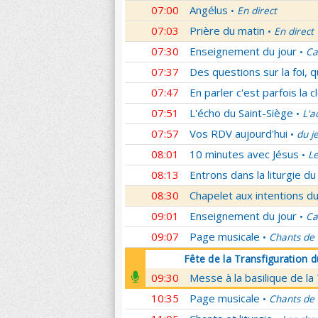
07:00
Angélus
En direct
•
07:03
Prière du matin
En direct
•
07:30
Enseignement du jour
Ca
•
07:37
Des questions sur la foi, 
07:47
En parler c'est parfois la c
07:51
L'écho du Saint-Siège
L'a
•
07:57
Vos RDV aujourd'hui
du j
•
08:01
10 minutes avec Jésus
L
•
08:13
Entrons dans la liturgie d
08:30
Chapelet aux intentions du
09:01
Enseignement du jour
Ca
•
09:07
Page musicale
Chants de
•
Fête de la Transfiguration 
09:30
Messe à la basilique de la
10:35
Page musicale
Chants de
•