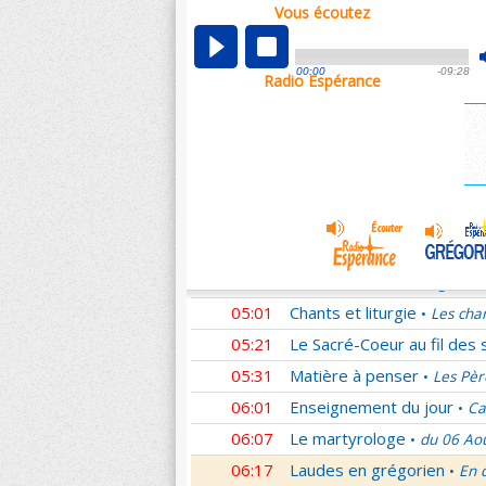
Vous écoutez
00:05
Nouveau Testament
Rom
•
01:02
Sentinelles de la foi
Lettr
•
00:00
-09:28
Radio Espérance
01:33
10 minutes avec Jésus
L
•
01:48
Méditation en Eglise
La T
•
02:01
Les conférences de la Fa
03:01
Nouveau Testament
Cori
•
04:01
Entrons dans la liturgie
T
•
04:15
Entrons dans la liturgie
T
•
04:35
Entrons dans la liturgie
T
•
05:01
Chants et liturgie
Les cha
•
05:21
Le Sacré-Coeur au fil des 
05:31
Matière à penser
Les Pèr
•
06:01
Enseignement du jour
Ca
•
06:07
Le martyrologe
du 06 Ao
•
06:17
Laudes en grégorien
En 
•