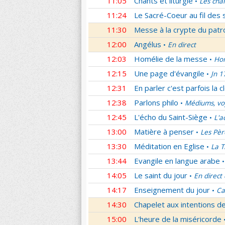
11:05
Chants et liturgie
Les cha
•
11:24
Le Sacré-Coeur au fil des 
11:30
Messe à la crypte du patr
12:00
Angélus
En direct
•
12:03
Homélie de la messe
Hom
•
12:15
Une page d'évangile
Jn 1
•
12:31
En parler c'est parfois la c
12:38
Parlons philo
Médiums, voy
•
12:45
L'écho du Saint-Siège
L'a
•
13:00
Matière à penser
Les Pèr
•
13:30
Méditation en Eglise
La T
•
13:44
Evangile en langue arabe
•
14:05
Le saint du jour
En direct
•
14:17
Enseignement du jour
Ca
•
14:30
Chapelet aux intentions d
15:00
L'heure de la miséricorde