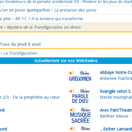
es fondateurs de la pensée occidentale 03 - Pindare et les jeux du stad
qu'on se pose quelquefois
La présence des saints
•
u jour
Mt 17, 1-9 la lumiere qui transforme
•
ns
Mystère de la Transfiguration, en direct
•
 Tous du jeudi 6 aout
La Transfiguration
•
Actuellement sur nos WebRadios
Abbaye Notre-D
Antienne Pulchr
Evangile selon S
e 2/3 - De la périphérie au cœur
Entrée triomphal
oné
Arvo Pärt/Theatr
Berliner Messe 
mont
, Esther Lamand