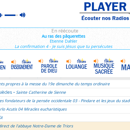
ains 1/3
max
mute
es de Saint François de Sales 36/106
volume
es Campeurs
En réécoute
ransfiguration du Seigneur
Au ras des pâquerettes
Etienne Dahler
mille Missionnaire de Notre-Dame
La joie dans l’Esprit-Saint
•
La confirmation 4 - Je suis Jésus que tu persécutes
nthiens 6/6
ransfiguration du Seigneur - 1re lecture Dn 7 ou 2P 1
ransfiguration du Seigneur - Psaume 96
ransfiguration du Seigneur - Evangile Mc 9,2-13
nts propres à la messe du 19e dimanche du temps ordinaire
siècles
Sainte Catherine de Sienne
•
es fondateurs de la pensée occidentale 03 - Pindare et les jeux du stad
rlo Acutis 04 Miracles eucharistiques
ût
direct de l'abbaye Notre-Dame de Triors