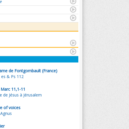
e
ame de Fontgombault (France)
a es & Ps 112
. Marc 11,1-11
e de Jésus à Jérusalem
e of voices
- Agnus
ier