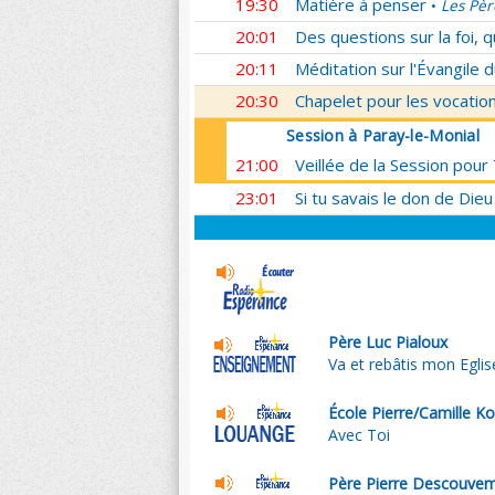
19:30
Matière à penser
Les Pèr
•
20:01
Des questions sur la foi, 
20:11
Méditation sur l'Évangile d
20:30
Chapelet pour les vocatio
Session à Paray-le-Monial
21:00
Veillée de la Session pour
23:01
Si tu savais le don de Dieu
Père Luc Pialoux
Va et rebâtis mon Eglis
École Pierre/Camille K
Avec Toi
Père Pierre Descouve