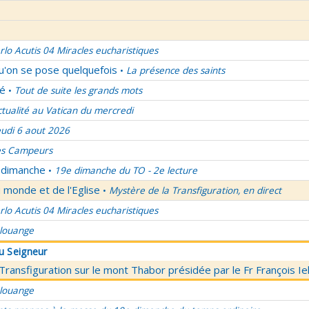
rlo Acutis 04 Miracles eucharistiques
qu'on se pose quelquefois
La présence des saints
•
lé
Tout de suite les grands mots
•
ctualité au Vatican du mercredi
eudi 6 aout 2026
es Campeurs
u dimanche
19e dimanche du TO - 2e lecture
•
 monde et de l'Eglise
Mystère de la Transfiguration, en direct
•
rlo Acutis 04 Miracles eucharistiques
 louange
du Seigneur
 Transfiguration sur le mont Thabor présidée par le Fr François I
 louange