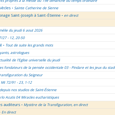
nts propres à la messe du 19e dimanche du temps ordinaire
siècles
Sainte Catherine de Sienne
•
onage Saint-Joseph à Saint-Étienne
en direct
•
élie du jeudi 6 aout 2026
7/27 - 12, 20-50
lé
Tout de suite les grands mots
•
ants, astrologues
ctualité de l'Eglise universelle du jeudi
es fondateurs de la pensée occidentale 03 - Pindare et les jeux du stad
ransfiguration du Seigneur
Mt 72/91 - 23, 1-12
 depuis nos studios de Saint-Étienne
rlo Acutis 04 Miracles eucharistiques
es auditeurs
Mystère de la Transfiguration, en direct
•
En direct
•