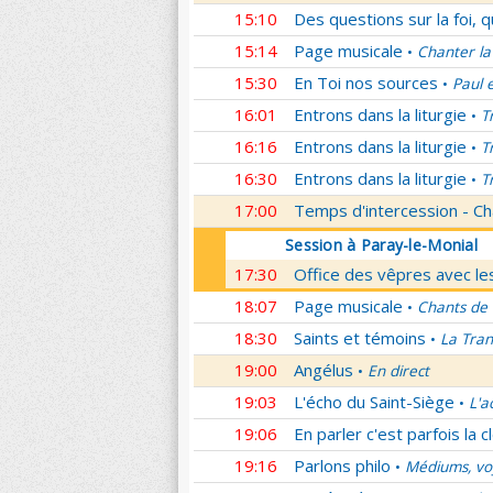
15:10
Des questions sur la foi, 
15:14
Page musicale
Chanter la
•
15:30
En Toi nos sources
Paul 
•
16:01
Entrons dans la liturgie
T
•
16:16
Entrons dans la liturgie
T
•
16:30
Entrons dans la liturgie
T
•
17:00
Temps d'intercession - Ch
Session à Paray-le-Monial
17:30
Office des vêpres avec les
18:07
Page musicale
Chants de
•
18:30
Saints et témoins
La Tran
•
19:00
Angélus
En direct
•
19:03
L'écho du Saint-Siège
L'a
•
19:06
En parler c'est parfois la c
19:16
Parlons philo
Médiums, voy
•