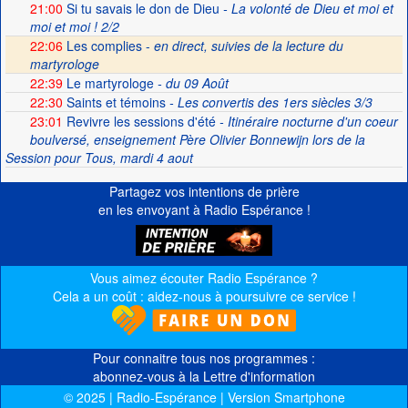
21:00
Si tu savais le don de Dieu
- La volonté de Dieu et moi et
moi et moi ! 2/2
22:06
Les complies -
en direct, suivies de la lecture du
martyrologe
22:39
Le martyrologe
- du 09 Août
22:30
Saints et témoins
- Les convertis des 1ers siècles 3/3
23:01
Revivre les sessions d'été
- Itinéraire nocturne d'un coeur
boulversé, enseignement Père Olivier Bonnewijn lors de la
Session pour Tous, mardi 4 aout
Partagez vos intentions de prière
en les envoyant à Radio Espérance !
Vous aimez écouter Radio Espérance ?
Cela a un coût : aidez-nous à poursuivre ce service !
Pour connaitre tous nos programmes :
abonnez-vous à la Lettre d'information
© 2025 | Radio-Espérance | Version Smartphone