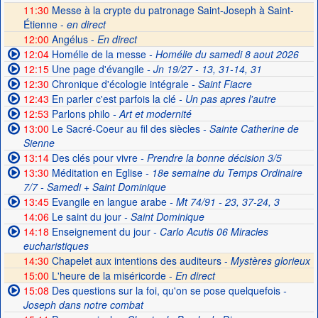
11:30
Messe à la crypte du patronage Saint-Joseph à Saint-
Étienne -
en direct
12:00
Angélus -
En direct
12:04
Homélie de la messe
- Homélie du samedi 8 aout 2026
12:15
Une page d'évangile
- Jn 19/27 - 13, 31-14, 31
12:30
Chronique d'écologie intégrale
- Saint Fiacre
12:43
En parler c'est parfois la clé
- Un pas apres l'autre
12:53
Parlons philo
- Art et modernité
13:00
Le Sacré-Coeur au fil des siècles
- Sainte Catherine de
Sienne
13:14
Des clés pour vivre
- Prendre la bonne décision 3/5
13:30
Méditation en Eglise
- 18e semaine du Temps Ordinaire
7/7 - Samedi + Saint Dominique
13:45
Evangile en langue arabe
- Mt 74/91 - 23, 37-24, 3
14:06
Le saint du jour
- Saint Dominique
14:18
Enseignement du jour
- Carlo Acutis 06 Miracles
eucharistiques
14:30
Chapelet aux intentions des auditeurs -
Mystères glorieux
15:00
L'heure de la miséricorde -
En direct
15:08
Des questions sur la foi, qu'on se pose quelquefois
-
Joseph dans notre combat