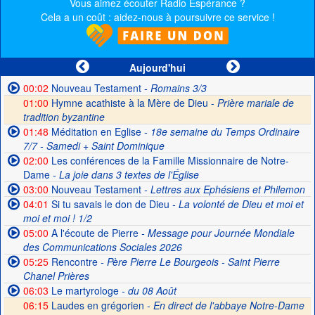
Vous aimez écouter Radio Espérance ?
Cela a un coût : aidez-nous à poursuivre ce service !
Aujourd'hui
00:02
Nouveau Testament
- Romains 3/3
01:00
Hymne acathiste à la Mère de Dieu -
Prière mariale de
tradition byzantine
01:48
Méditation en Eglise
- 18e semaine du Temps Ordinaire
7/7 - Samedi + Saint Dominique
02:00
Les conférences de la Famille Missionnaire de Notre-
Dame
- La joie dans 3 textes de l'Église
03:00
Nouveau Testament
- Lettres aux Ephésiens et Philemon
04:01
Si tu savais le don de Dieu
- La volonté de Dieu et moi et
moi et moi ! 1/2
05:00
A l'écoute de Pierre
- Message pour Journée Mondiale
des Communications Sociales 2026
05:25
Rencontre
- Père Pierre Le Bourgeois - Saint Pierre
Chanel Prières
06:03
Le martyrologe
- du 08 Août
06:15
Laudes en grégorien -
En direct de l'abbaye Notre-Dame