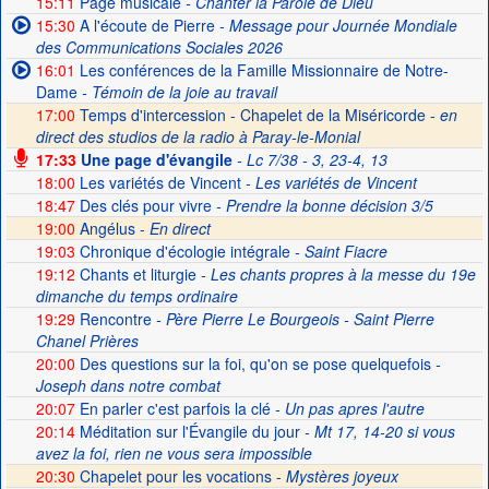
15:11
Page musicale
- Chanter la Parole de Dieu
15:30
A l'écoute de Pierre
- Message pour Journée Mondiale
des Communications Sociales 2026
16:01
Les conférences de la Famille Missionnaire de Notre-
Dame
- Témoin de la joie au travail
17:00
Temps d'intercession - Chapelet de la Miséricorde -
en
direct des studios de la radio à Paray-le-Monial
17:33
Une page d'évangile
- Lc 7/38 - 3, 23-4, 13
18:00
Les variétés de Vincent
- Les variétés de Vincent
18:47
Des clés pour vivre
- Prendre la bonne décision 3/5
19:00
Angélus -
En direct
19:03
Chronique d'écologie intégrale
- Saint Fiacre
19:12
Chants et liturgie
- Les chants propres à la messe du 19e
dimanche du temps ordinaire
19:29
Rencontre
- Père Pierre Le Bourgeois - Saint Pierre
Chanel Prières
20:00
Des questions sur la foi, qu'on se pose quelquefois
-
Joseph dans notre combat
20:07
En parler c'est parfois la clé
- Un pas apres l'autre
20:14
Méditation sur l'Évangile du jour
- Mt 17, 14-20 si vous
avez la foi, rien ne vous sera impossible
20:30
Chapelet pour les vocations -
Mystères joyeux