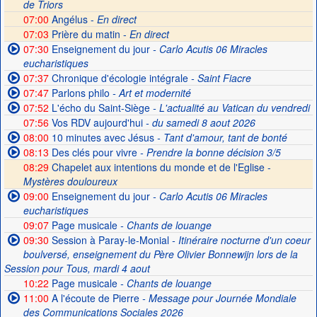
de Triors
07:00
Angélus -
En direct
07:03
Prière du matin -
En direct
07:30
Enseignement du jour
- Carlo Acutis 06 Miracles
eucharistiques
07:37
Chronique d'écologie intégrale
- Saint Fiacre
07:47
Parlons philo
- Art et modernité
07:52
L'écho du Saint-Siège
- L'actualité au Vatican du vendredi
07:56
Vos RDV aujourd'hui
- du samedi 8 aout 2026
08:00
10 minutes avec Jésus
- Tant d'amour, tant de bonté
08:13
Des clés pour vivre
- Prendre la bonne décision 3/5
08:29
Chapelet aux intentions du monde et de l'Eglise -
Mystères douloureux
09:00
Enseignement du jour
- Carlo Acutis 06 Miracles
eucharistiques
09:07
Page musicale
- Chants de louange
09:30
Session à Paray-le-Monial
- Itinéraire nocturne d'un coeur
boulversé, enseignement du Père Olivier Bonnewijn lors de la
Session pour Tous, mardi 4 aout
10:22
Page musicale
- Chants de louange
11:00
A l'écoute de Pierre
- Message pour Journée Mondiale
des Communications Sociales 2026