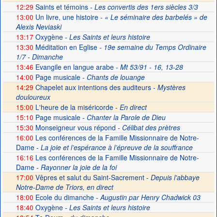
12:29
Saints et témoins
- Les convertis des 1ers siècles 3/3
13:00
Un livre, une histoire
- « Le séminaire des barbelés » de
Alexis Neviaski
13:17
Oxygène
- Les Saints et leurs histoire
13:30
Méditation en Eglise
- 19e semaine du Temps Ordinaire
1/7 - Dimanche
13:46
Evangile en langue arabe
- Mt 53/91 - 16, 13-28
14:00
Page musicale
- Chants de louange
14:29
Chapelet aux intentions des auditeurs -
Mystères
douloureux
15:00
L'heure de la miséricorde -
En direct
15:10
Page musicale
- Chanter la Parole de Dieu
15:30
Monseigneur vous répond
- Célibat des prètres
16:00
Les conférences de la Famille Missionnaire de Notre-
Dame
- La joie et l’espérance à l’épreuve de la souffrance
16:16
Les conférences de la Famille Missionnaire de Notre-
Dame
- Rayonner la joie de la foi
17:00
Vêpres et salut du Saint-Sacrement -
Depuis l'abbaye
Notre-Dame de Triors, en direct
18:00
Ecole du dimanche
- Augustin par Henry Chadwick 03
18:40
Oxygène
- Les Saints et leurs histoire