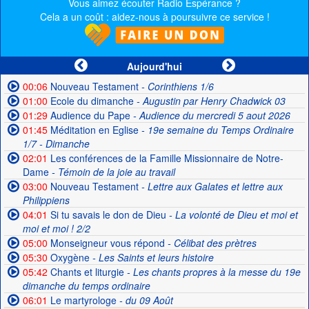
Vous aimez écouter Radio Espérance ?
Cela a un coût : aidez-nous à poursuivre ce service !
Aujourd'hui
00:06
Nouveau Testament
- Corinthiens 1/6
01:00
Ecole du dimanche
- Augustin par Henry Chadwick 03
01:29
Audience du Pape
- Audience du mercredi 5 aout 2026
01:45
Méditation en Eglise
- 19e semaine du Temps Ordinaire
1/7 - Dimanche
02:01
Les conférences de la Famille Missionnaire de Notre-
Dame
- Témoin de la joie au travail
03:00
Nouveau Testament
- Lettre aux Galates et lettre aux
Philippiens
04:01
Si tu savais le don de Dieu
- La volonté de Dieu et moi et
moi et moi ! 2/2
05:00
Monseigneur vous répond
- Célibat des prètres
05:30
Oxygène
- Les Saints et leurs histoire
05:42
Chants et liturgie
- Les chants propres à la messe du 19e
dimanche du temps ordinaire
06:01
Le martyrologe
- du 09 Août