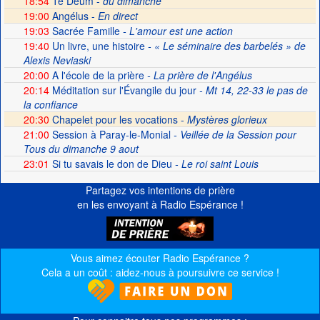
18:54
Te Deum -
du dimanche
19:00
Angélus -
En direct
19:03
Sacrée Famille
- L'amour est une action
19:40
Un livre, une histoire
- « Le séminaire des barbelés » de
Alexis Neviaski
20:00
A l'école de la prière
- La prière de l'Angélus
20:14
Méditation sur l'Évangile du jour
- Mt 14, 22-33 le pas de
la confiance
20:30
Chapelet pour les vocations -
Mystères glorieux
21:00
Session à Paray-le-Monial
- Veillée de la Session pour
Tous du dimanche 9 aout
23:01
Si tu savais le don de Dieu
- Le roi saint Louis
Partagez vos intentions de prière
en les envoyant à Radio Espérance !
Vous aimez écouter Radio Espérance ?
Cela a un coût : aidez-nous à poursuivre ce service !