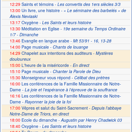
12:29
Saints et témoins
- Les convertis des 1ers siècles 3/3
13:00
Un livre, une histoire
- « Le séminaire des barbelés » de
Alexis Neviaski
13:17
Oxygène
- Les Saints et leurs histoire
13:30
Méditation en Eglise
- 19e semaine du Temps Ordinaire
1/7 - Dimanche
13:46
Evangile en langue arabe
- Mt 53/91 - 16, 13-28
14:00
Page musicale
- Chants de louange
14:29
Chapelet aux intentions des auditeurs -
Mystères
douloureux
15:00
L'heure de la miséricorde -
En direct
15:10
Page musicale
- Chanter la Parole de Dieu
15:30
Monseigneur vous répond
- Célibat des prètres
16:00
Les conférences de la Famille Missionnaire de Notre-
Dame
- La joie et l’espérance à l’épreuve de la souffrance
16:16
Les conférences de la Famille Missionnaire de Notre-
Dame
- Rayonner la joie de la foi
17:00
Vêpres et salut du Saint-Sacrement -
Depuis l'abbaye
Notre-Dame de Triors, en direct
18:00
Ecole du dimanche
- Augustin par Henry Chadwick 03
18:40
Oxygène
- Les Saints et leurs histoire