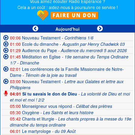
Vous aimez écouter Radio Espérance ?
Cela a un coût : aidez-nous à poursuivre ce service !
Aujourd'hui
00:06
Nouveau Testament
- Corinthiens 1/6
01:00
Ecole du dimanche
- Augustin par Henry Chadwick 03
01:29
Audience du Pape
- Audience du mercredi 5 aout 2026
01:45
Méditation en Eglise
- 19e semaine du Temps Ordinaire
1/7 - Dimanche
02:01
Les conférences de la Famille Missionnaire de Notre-
Dame
- Témoin de la joie au travail
03:00
Nouveau Testament
- Lettre aux Galates et lettre aux
Philippiens
04:01
Si tu savais le don de Dieu
- La volonté de Dieu et moi
et moi et moi ! 2/2
05:00
Monseigneur vous répond
- Célibat des prètres
05:30
Oxygène
- Les Saints et leurs histoire
05:42
Chants et liturgie
- Les chants propres à la messe du 19e
dimanche du temps ordinaire
06:01
Le martyrologe
- du 09 Août