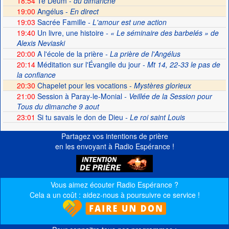
18:54
Te Deum -
du dimanche
19:00
Angélus -
En direct
19:03
Sacrée Famille
- L'amour est une action
19:40
Un livre, une histoire
- « Le séminaire des barbelés » de
Alexis Neviaski
20:00
A l'école de la prière
- La prière de l'Angélus
20:14
Méditation sur l'Évangile du jour
- Mt 14, 22-33 le pas de
la confiance
20:30
Chapelet pour les vocations -
Mystères glorieux
21:00
Session à Paray-le-Monial
- Veillée de la Session pour
Tous du dimanche 9 aout
23:01
Si tu savais le don de Dieu
- Le roi saint Louis
Partagez vos intentions de prière
en les envoyant à Radio Espérance !
Vous aimez écouter Radio Espérance ?
Cela a un coût : aidez-nous à poursuivre ce service !