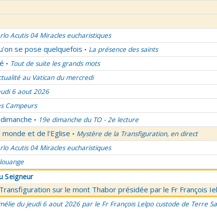
rlo Acutis 04 Miracles eucharistiques
qu'on se pose quelquefois
La présence des saints
•
lé
Tout de suite les grands mots
•
ctualité au Vatican du mercredi
eudi 6 aout 2026
es Campeurs
u dimanche
19e dimanche du TO - 2e lecture
•
 monde et de l'Eglise
Mystère de la Transfiguration, en direct
•
rlo Acutis 04 Miracles eucharistiques
 louange
du Seigneur
 Transfiguration sur le mont Thabor présidée par le Fr François I
élie du jeudi 6 aout 2026 par le Fr François Lelpo custode de Terre Sai