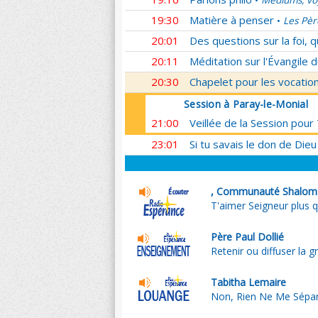
Médiums, voy
•
19:30
Matière à penser
Les Pèr
•
20:01
Des questions sur la foi, 
20:11
Méditation sur l'Évangile d
20:30
Chapelet pour les vocatio
Session à Paray-le-Monial
21:00
Veillée de la Session pour
23:01
Si tu savais le don de Dieu
, Communauté Shalom
T'aimer Seigneur plus 
Père Paul Dollié
Retenir ou diffuser la 
Tabitha Lemaire
Non, Rien Ne Me Sépa