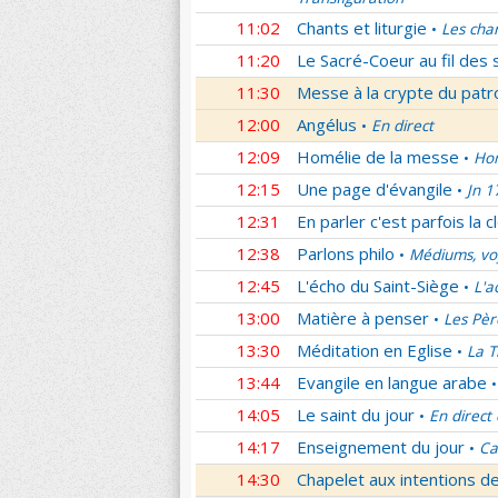
11:02
Chants et liturgie
Les cha
•
11:20
Le Sacré-Coeur au fil des 
11:30
Messe à la crypte du patr
12:00
Angélus
En direct
•
12:09
Homélie de la messe
Hom
•
12:15
Une page d'évangile
Jn 1
•
12:31
En parler c'est parfois la c
12:38
Parlons philo
Médiums, voy
•
12:45
L'écho du Saint-Siège
L'a
•
13:00
Matière à penser
Les Pèr
•
13:30
Méditation en Eglise
La T
•
13:44
Evangile en langue arabe
•
14:05
Le saint du jour
En direct
•
14:17
Enseignement du jour
Ca
•
14:30
Chapelet aux intentions d