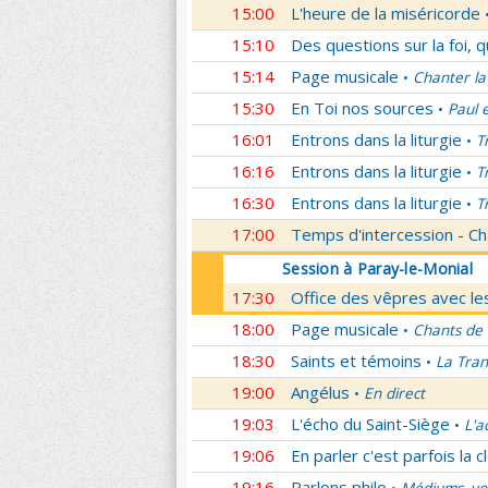
15:00
L'heure de la miséricorde
15:10
Des questions sur la foi, 
15:14
Page musicale
Chanter la
•
15:30
En Toi nos sources
Paul 
•
16:01
Entrons dans la liturgie
T
•
16:16
Entrons dans la liturgie
T
•
16:30
Entrons dans la liturgie
T
•
17:00
Temps d'intercession - Ch
Session à Paray-le-Monial
17:30
Office des vêpres avec les
18:00
Page musicale
Chants de
•
18:30
Saints et témoins
La Tran
•
19:00
Angélus
En direct
•
19:03
L'écho du Saint-Siège
L'a
•
19:06
En parler c'est parfois la c
19:16
Parlons philo