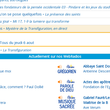
ants, astrologues
es fondateurs de la pensée occidentale 03 - Pindare et les jeux du stad
qu'on se pose quelquefois
La présence des saints
•
u jour
Mt 17, 1-9 la lumiere qui transforme
•
ns
Mystère de la Transfiguration, en direct
•
 Tous du jeudi 6 aout
La Transfiguration
•
Actuellement sur nos WebRadios
Abbaye Saint Do
que moi
Antienne Descen
Actes des apôtr
grâce, comment ? Paul Dollié
Fondation de l'Eg
Gabriel Fauré/Le
rera
Maitrise de la B
Ave Verum