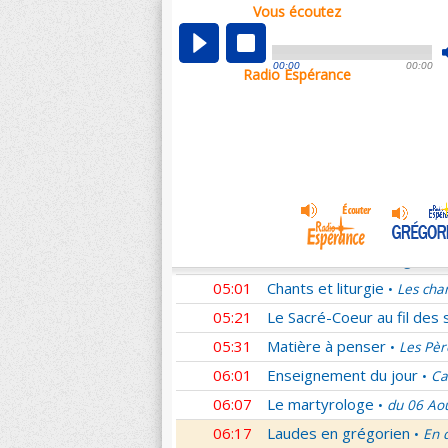
Vous écoutez
00:05
Nouveau Testament
Rom
•
01:02
Sentinelles de la foi
Lettr
•
00:00
00:00
Radio Espérance
01:33
10 minutes avec Jésus
L
•
01:48
Méditation en Eglise
La T
•
02:01
Les conférences de la Fa
03:01
Nouveau Testament
Cori
•
04:01
Entrons dans la liturgie
T
•
04:15
Entrons dans la liturgie
T
•
04:35
Entrons dans la liturgie
T
•
05:01
Chants et liturgie
Les cha
•
05:21
Le Sacré-Coeur au fil des 
05:31
Matière à penser
Les Pèr
•
06:01
Enseignement du jour
Ca
•
06:07
Le martyrologe
du 06 Ao
•
06:17
Laudes en grégorien
En 
•