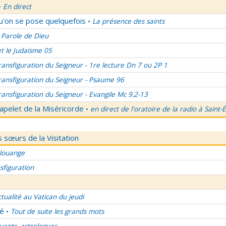
En direct
•
qu'on se pose quelquefois
La présence des saints
•
 Parole de Dieu
et le Judaïsme 05
ransfiguration du Seigneur - 1re lecture Dn 7 ou 2P 1
ransfiguration du Seigneur - Psaume 96
ransfiguration du Seigneur - Evangile Mc 9,2-13
apelet de la Miséricorde
en direct de l'oratoire de la radio à Saint-
•
 sœurs de la Visitation
 louange
sfiguration
ctualité au Vatican du jeudi
lé
Tout de suite les grands mots
•