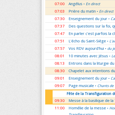
07:00
Angélus
En direct
•
07:03
Prière du matin
En direct
•
07:30
Enseignement du jour
Ca
•
07:37
Des questions sur la foi, 
07:47
En parler c'est parfois la c
07:51
L'écho du Saint-Siège
L'a
•
07:57
Vos RDV aujourd'hui
du j
•
08:01
10 minutes avec Jésus
L
•
08:13
Entrons dans la liturgie d
08:30
Chapelet aux intentions du
09:01
Enseignement du jour
Ca
•
09:07
Page musicale
Chants de
•
Fête de la Transfiguration 
09:30
Messe à la basilique de la
11:00
Homélie de la messe
Hom
•
Transfiguration