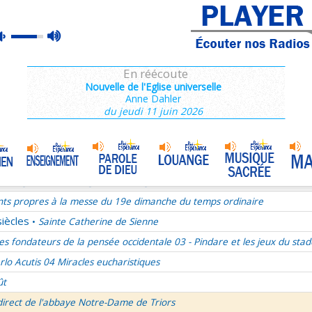
ains 1/3
max
mute
es de Saint François de Sales 36/106
volume
es Campeurs
En réécoute
ransfiguration du Seigneur
Nouvelle de l'Eglise universelle
Anne Dahler
mille Missionnaire de Notre-Dame
La joie dans l’Esprit-Saint
•
du jeudi 11 juin 2026
nthiens 6/6
ransfiguration du Seigneur - 1re lecture Dn 7 ou 2P 1
ransfiguration du Seigneur - Psaume 96
ransfiguration du Seigneur - Evangile Mc 9,2-13
nts propres à la messe du 19e dimanche du temps ordinaire
siècles
Sainte Catherine de Sienne
•
es fondateurs de la pensée occidentale 03 - Pindare et les jeux du stad
rlo Acutis 04 Miracles eucharistiques
ût
direct de l'abbaye Notre-Dame de Triors