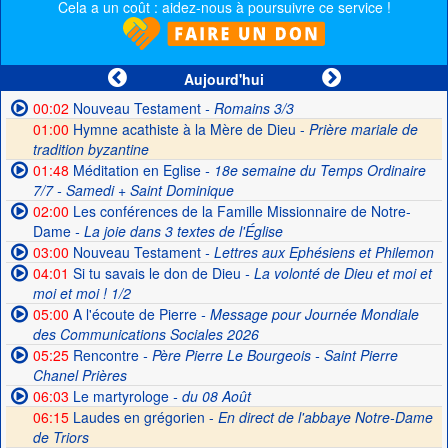
Cela a un coût : aidez-nous à poursuivre ce service !
Aujourd'hui
00:02
Nouveau Testament
- Romains 3/3
01:00
Hymne acathiste à la Mère de Dieu -
Prière mariale de
tradition byzantine
01:48
Méditation en Eglise
- 18e semaine du Temps Ordinaire
7/7 - Samedi + Saint Dominique
02:00
Les conférences de la Famille Missionnaire de Notre-
Dame
- La joie dans 3 textes de l'Église
03:00
Nouveau Testament
- Lettres aux Ephésiens et Philemon
04:01
Si tu savais le don de Dieu
- La volonté de Dieu et moi et
moi et moi ! 1/2
05:00
A l'écoute de Pierre
- Message pour Journée Mondiale
des Communications Sociales 2026
05:25
Rencontre
- Père Pierre Le Bourgeois - Saint Pierre
Chanel Prières
06:03
Le martyrologe
- du 08 Août
06:15
Laudes en grégorien -
En direct de l'abbaye Notre-Dame
de Triors