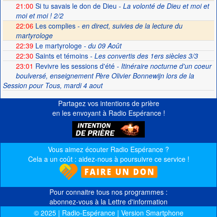
21:00
Si tu savais le don de Dieu
- La volonté de Dieu et moi et
moi et moi ! 2/2
22:06
Les complies -
en direct, suivies de la lecture du
martyrologe
22:39
Le martyrologe
- du 09 Août
22:30
Saints et témoins
- Les convertis des 1ers siècles 3/3
23:01
Revivre les sessions d'été
- Itinéraire nocturne d'un coeur
boulversé, enseignement Père Olivier Bonnewijn lors de la
Session pour Tous, mardi 4 aout
Partagez vos intentions de prière
en les envoyant à Radio Espérance !
Vous aimez écouter Radio Espérance ?
Cela a un coût : aidez-nous à poursuivre ce service !
Pour connaitre tous nos programmes :
abonnez-vous à la Lettre d'information
© 2025 | Radio-Espérance | Version Smartphone