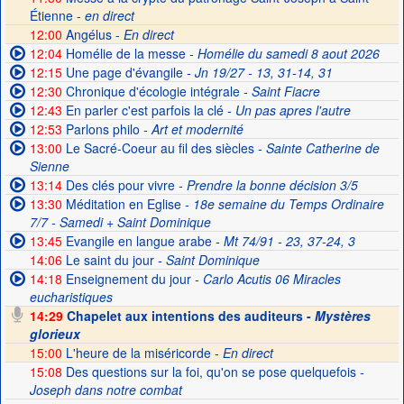
Étienne -
en direct
12:00
Angélus -
En direct
12:04
Homélie de la messe
- Homélie du samedi 8 aout 2026
12:15
Une page d'évangile
- Jn 19/27 - 13, 31-14, 31
12:30
Chronique d'écologie intégrale
- Saint Fiacre
12:43
En parler c'est parfois la clé
- Un pas apres l'autre
12:53
Parlons philo
- Art et modernité
13:00
Le Sacré-Coeur au fil des siècles
- Sainte Catherine de
Sienne
13:14
Des clés pour vivre
- Prendre la bonne décision 3/5
13:30
Méditation en Eglise
- 18e semaine du Temps Ordinaire
7/7 - Samedi + Saint Dominique
13:45
Evangile en langue arabe
- Mt 74/91 - 23, 37-24, 3
14:06
Le saint du jour
- Saint Dominique
14:18
Enseignement du jour
- Carlo Acutis 06 Miracles
eucharistiques
14:29
Chapelet aux intentions des auditeurs -
Mystères
glorieux
15:00
L'heure de la miséricorde -
En direct
15:08
Des questions sur la foi, qu'on se pose quelquefois
-
Joseph dans notre combat