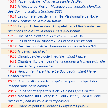
15:11
Page musicale
- Chanter la Parole de Dieu
15:30
A l'écoute de Pierre
- Message pour Journée Mondiale
des Communications Sociales 2026
16:01
Les conférences de la Famille Missionnaire de Notre-
Dame
- Témoin de la joie au travail
17:00
Temps d'intercession - Chapelet de la Miséricorde -
en
direct des studios de la radio à Paray-le-Monial
17:33
Une page d'évangile
- Lc 7/38 - 3, 23-4, 13
18:00
Les variétés de Vincent
- Les variétés de Vincent
18:47
Des clés pour vivre
- Prendre la bonne décision 3/5
19:00
Angélus -
En direct
19:03
Chronique d'écologie intégrale
- Saint Fiacre
19:12
Chants et liturgie
- Les chants propres à la messe du 19e
dimanche du temps ordinaire
19:29
Rencontre
- Père Pierre Le Bourgeois - Saint Pierre
Chanel Prières
20:00
Des questions sur la foi, qu'on se pose quelquefois
-
Joseph dans notre combat
20:07
En parler c'est parfois la clé
- Un pas apres l'autre
20:14
Méditation sur l'Évangile du jour
- Mt 17, 14-20 si vous
avez la foi, rien ne vous sera impossible
20:30
Chapelet pour les vocations -
Mystères joyeux