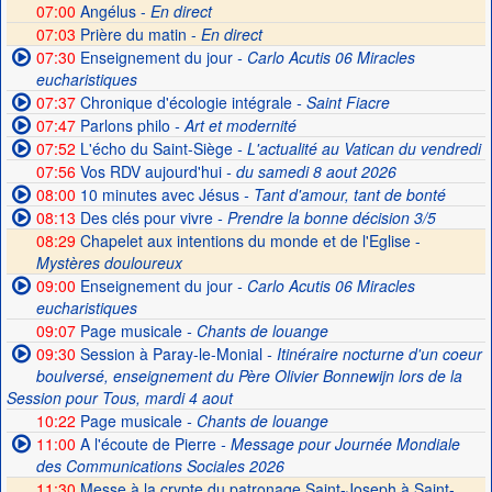
07:00
Angélus -
En direct
07:03
Prière du matin -
En direct
07:30
Enseignement du jour
- Carlo Acutis 06 Miracles
eucharistiques
07:37
Chronique d'écologie intégrale
- Saint Fiacre
07:47
Parlons philo
- Art et modernité
07:52
L'écho du Saint-Siège
- L'actualité au Vatican du vendredi
07:56
Vos RDV aujourd'hui
- du samedi 8 aout 2026
08:00
10 minutes avec Jésus
- Tant d'amour, tant de bonté
08:13
Des clés pour vivre
- Prendre la bonne décision 3/5
08:29
Chapelet aux intentions du monde et de l'Eglise -
Mystères douloureux
09:00
Enseignement du jour
- Carlo Acutis 06 Miracles
eucharistiques
09:07
Page musicale
- Chants de louange
09:30
Session à Paray-le-Monial
- Itinéraire nocturne d'un coeur
boulversé, enseignement du Père Olivier Bonnewijn lors de la
Session pour Tous, mardi 4 aout
10:22
Page musicale
- Chants de louange
11:00
A l'écoute de Pierre
- Message pour Journée Mondiale
des Communications Sociales 2026
11:30
Messe à la crypte du patronage Saint-Joseph à Saint-