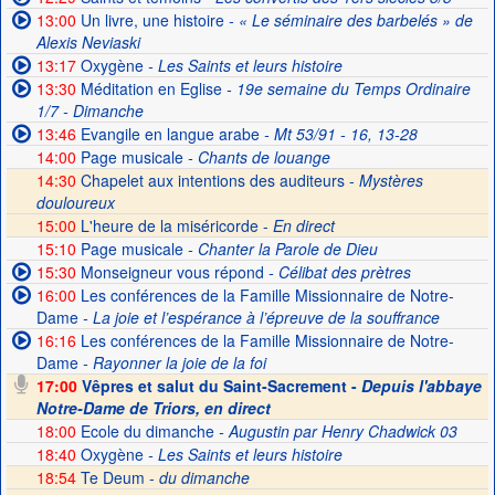
13:00
Un livre, une histoire
- « Le séminaire des barbelés » de
Alexis Neviaski
13:17
Oxygène
- Les Saints et leurs histoire
13:30
Méditation en Eglise
- 19e semaine du Temps Ordinaire
1/7 - Dimanche
13:46
Evangile en langue arabe
- Mt 53/91 - 16, 13-28
14:00
Page musicale
- Chants de louange
14:30
Chapelet aux intentions des auditeurs -
Mystères
douloureux
15:00
L'heure de la miséricorde -
En direct
15:10
Page musicale
- Chanter la Parole de Dieu
15:30
Monseigneur vous répond
- Célibat des prètres
16:00
Les conférences de la Famille Missionnaire de Notre-
Dame
- La joie et l’espérance à l’épreuve de la souffrance
16:16
Les conférences de la Famille Missionnaire de Notre-
Dame
- Rayonner la joie de la foi
17:00
Vêpres et salut du Saint-Sacrement -
Depuis l'abbaye
Notre-Dame de Triors, en direct
18:00
Ecole du dimanche
- Augustin par Henry Chadwick 03
18:40
Oxygène
- Les Saints et leurs histoire
18:54
Te Deum -
du dimanche