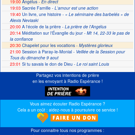
19:00
Angélus -
En direct
19:03
Sacrée Famille
- L'amour est une action
19:40
Un livre, une histoire
- « Le séminaire des barbelés » de
Alexis Neviaski
20:00
A l'école de la prière
- La prière de l'Angélus
20:14
Méditation sur l'Évangile du jour
- Mt 14, 22-33 le pas de
la confiance
20:30
Chapelet pour les vocations -
Mystères glorieux
21:00
Session à Paray-le-Monial
- Veillée de la Session pour
Tous du dimanche 9 aout
23:01
Si tu savais le don de Dieu
- Le roi saint Louis
Partagez vos intentions de prière
en les envoyant à Radio Espérance !
Vous aimez écouter Radio Espérance ?
Cela a un coût : aidez-nous à poursuivre ce service !
Pour connaitre tous nos programmes :