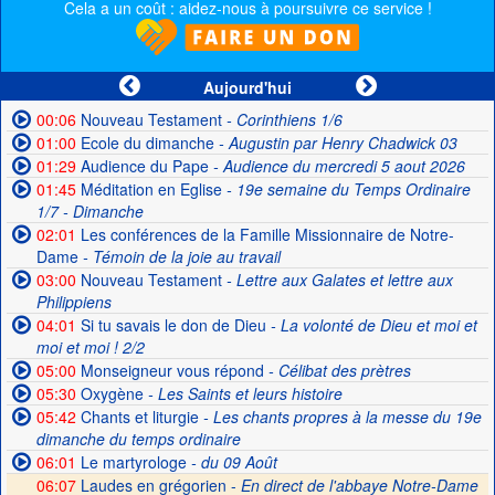
Cela a un coût : aidez-nous à poursuivre ce service !
Aujourd'hui
00:06
Nouveau Testament
- Corinthiens 1/6
01:00
Ecole du dimanche
- Augustin par Henry Chadwick 03
01:29
Audience du Pape
- Audience du mercredi 5 aout 2026
01:45
Méditation en Eglise
- 19e semaine du Temps Ordinaire
1/7 - Dimanche
02:01
Les conférences de la Famille Missionnaire de Notre-
Dame
- Témoin de la joie au travail
03:00
Nouveau Testament
- Lettre aux Galates et lettre aux
Philippiens
04:01
Si tu savais le don de Dieu
- La volonté de Dieu et moi et
moi et moi ! 2/2
05:00
Monseigneur vous répond
- Célibat des prètres
05:30
Oxygène
- Les Saints et leurs histoire
05:42
Chants et liturgie
- Les chants propres à la messe du 19e
dimanche du temps ordinaire
06:01
Le martyrologe
- du 09 Août
06:07
Laudes en grégorien -
En direct de l'abbaye Notre-Dame