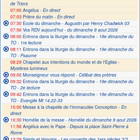
de Triors
07:00
Angélus -
En direct
07:03
Prière du matin -
En direct
07:30
Ecole du dimanche
- Augustin par Henry Chadwick 03
07:56
Vos RDV aujourd'hui
- du dimanche 9 aout 2026
08:00
Entrons dans la liturgie du dimanche
- 19e dimanche du
TO - 1re lecture
08:11
Entrons dans la liturgie du dimanche
- 19e dimanche du
TO - Psaume
08:29
Chapelet aux intentions du monde et de l'Eglise -
Mystères lumineux
09:00
Monseigneur vous répond
- Célibat des prètres
09:32
Entrons dans la liturgie du dimanche
- 19e dimanche du
TO - 2e lecture
09:42
Entrons dans la liturgie du dimanche
- 19e dimanche du
TO - Evangile Mt 14,22-33
10:00
Messe à la chapelle de l'Immaculée Conception -
En
direct
10:30
Homélie de la messe
- Homélie du dimanche 9 aout 2026
11:56
Angélus avec le Pape -
Depuis la place Saint-Pierre à
Rome
12:29
Saints et témoins
- Les convertis des 1ers siècles 3/3