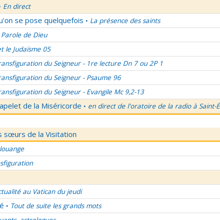
En direct
•
qu'on se pose quelquefois
La présence des saints
•
 Parole de Dieu
et le Judaïsme 05
ransfiguration du Seigneur - 1re lecture Dn 7 ou 2P 1
ransfiguration du Seigneur - Psaume 96
ransfiguration du Seigneur - Evangile Mc 9,2-13
apelet de la Miséricorde
en direct de l'oratoire de la radio à Saint-
•
 sœurs de la Visitation
 louange
sfiguration
ctualité au Vatican du jeudi
lé
Tout de suite les grands mots
•