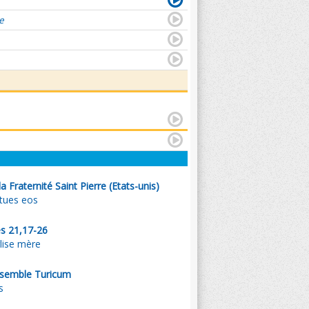
e
a Fraternité Saint Pierre (Etats-unis)
itues eos
es 21,17-26
glise mère
nsemble Turicum
s