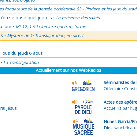
ants, astrologues
es fondateurs de la pensée occidentale 03 - Pindare et les jeux du stad
qu'on se pose quelquefois
La présence des saints
•
u jour
Mt 17, 1-9 la lumiere qui transforme
•
ns
Mystère de la Transfiguration, en direct
•
 Tous du jeudi 6 aout
La Transfiguration
•
Actuellement sur nos WebRadios
Séminaristes de l
Offertoire Const
Actes des apôtr
rai Jésus
Accueillis par l'E
Nunes Garcia/E
r
Dies sanctificatu