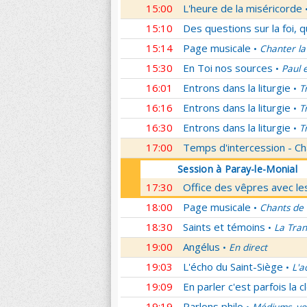
15:00
L'heure de la miséricorde
15:10
Des questions sur la foi, 
15:14
Page musicale
Chanter la
•
15:30
En Toi nos sources
Paul 
•
16:01
Entrons dans la liturgie
T
•
16:16
Entrons dans la liturgie
T
•
16:30
Entrons dans la liturgie
T
•
17:00
Temps d'intercession - Ch
Session à Paray-le-Monial
17:30
Office des vêpres avec les
18:00
Page musicale
Chants de
•
18:30
Saints et témoins
La Tran
•
19:00
Angélus
En direct
•
19:03
L'écho du Saint-Siège
L'a
•
19:09
En parler c'est parfois la c
19:19
Parlons philo