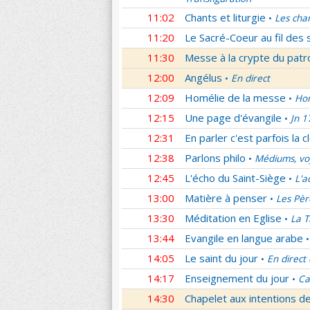
11:02
Chants et liturgie
Les cha
•
11:20
Le Sacré-Coeur au fil des 
11:30
Messe à la crypte du patr
12:00
Angélus
En direct
•
12:09
Homélie de la messe
Hom
•
12:15
Une page d'évangile
Jn 1
•
12:31
En parler c'est parfois la c
12:38
Parlons philo
Médiums, voy
•
12:45
L'écho du Saint-Siège
L'a
•
13:00
Matière à penser
Les Pèr
•
13:30
Méditation en Eglise
La T
•
13:44
Evangile en langue arabe
•
14:05
Le saint du jour
En direct
•
14:17
Enseignement du jour
Ca
•
14:30
Chapelet aux intentions d