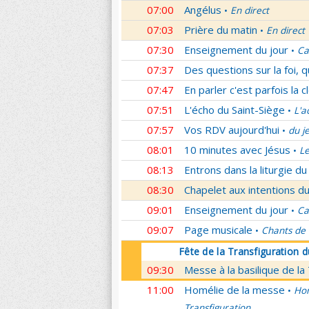
07:00
Angélus
En direct
•
07:03
Prière du matin
En direct
•
07:30
Enseignement du jour
Ca
•
07:37
Des questions sur la foi, 
07:47
En parler c'est parfois la c
07:51
L'écho du Saint-Siège
L'a
•
07:57
Vos RDV aujourd'hui
du j
•
08:01
10 minutes avec Jésus
L
•
08:13
Entrons dans la liturgie d
08:30
Chapelet aux intentions du
09:01
Enseignement du jour
Ca
•
09:07
Page musicale
Chants de
•
Fête de la Transfiguration 
09:30
Messe à la basilique de la
11:00
Homélie de la messe
Hom
•
Transfiguration