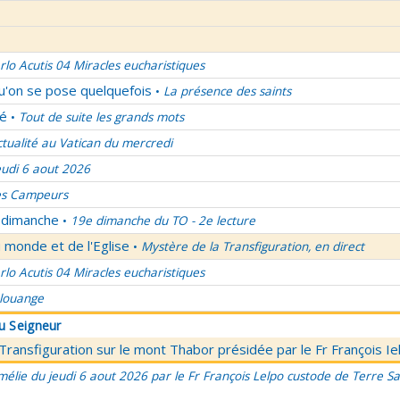
rlo Acutis 04 Miracles eucharistiques
qu'on se pose quelquefois
La présence des saints
•
lé
Tout de suite les grands mots
•
ctualité au Vatican du mercredi
eudi 6 aout 2026
es Campeurs
u dimanche
19e dimanche du TO - 2e lecture
•
 monde et de l'Eglise
Mystère de la Transfiguration, en direct
•
rlo Acutis 04 Miracles eucharistiques
 louange
du Seigneur
 Transfiguration sur le mont Thabor présidée par le Fr François I
élie du jeudi 6 aout 2026 par le Fr François Lelpo custode de Terre Sai