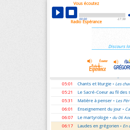
Vous écoutez
00:05
Nouveau Testament
Rom
•
01:02
Sentinelles de la foi
Lettr
•
00:00
-17:38
Radio Espérance
01:33
10 minutes avec Jésus
L
•
01:48
Méditation en Eglise
La T
•
02:01
Les conférences de la Fa
Discours lo
03:01
Nouveau Testament
Cori
•
04:01
Entrons dans la liturgie
T
•
04:15
Entrons dans la liturgie
T
•
04:35
Entrons dans la liturgie
T
•
05:01
Chants et liturgie
Les cha
•
05:21
Le Sacré-Coeur au fil des 
05:31
Matière à penser
Les Pèr
•
06:01
Enseignement du jour
Ca
•
06:07
Le martyrologe
du 06 Ao
•
06:17
Laudes en grégorien
En 
•