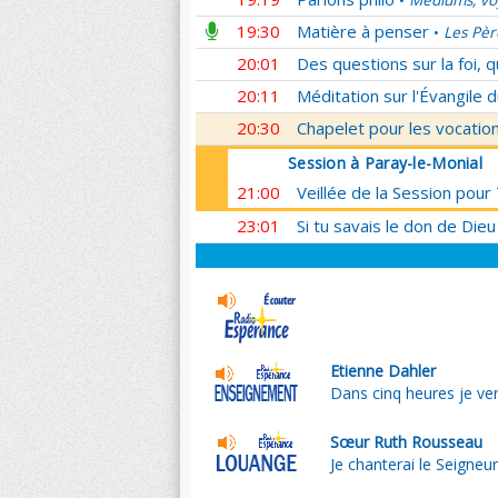
Médiums, voy
•
19:30
Matière à penser
Les Pèr
•
20:01
Des questions sur la foi, 
20:11
Méditation sur l'Évangile d
20:30
Chapelet pour les vocatio
Session à Paray-le-Monial
21:00
Veillée de la Session pour
23:01
Si tu savais le don de Dieu
Etienne Dahler
Dans cinq heures je ver
Sœur Ruth Rousseau
Je chanterai le Seigneu