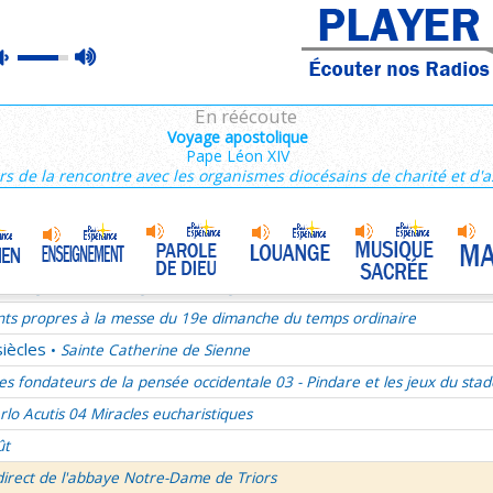
ains 1/3
max
mute
es de Saint François de Sales 36/106
volume
es Campeurs
En réécoute
ransfiguration du Seigneur
Voyage apostolique
Pape Léon XIV
mille Missionnaire de Notre-Dame
La joie dans l’Esprit-Saint
•
rs de la rencontre avec les organismes diocésains de charité et d'a
nthiens 6/6
ransfiguration du Seigneur - 1re lecture Dn 7 ou 2P 1
ransfiguration du Seigneur - Psaume 96
ransfiguration du Seigneur - Evangile Mc 9,2-13
nts propres à la messe du 19e dimanche du temps ordinaire
siècles
Sainte Catherine de Sienne
•
es fondateurs de la pensée occidentale 03 - Pindare et les jeux du stad
rlo Acutis 04 Miracles eucharistiques
ût
direct de l'abbaye Notre-Dame de Triors