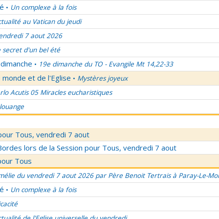
lé
Un complexe à la fois
•
ctualité au Vatican du jeudi
endredi 7 aout 2026
 secret d'un bel été
u dimanche
19e dimanche du TO - Evangile Mt 14,22-33
•
 monde et de l'Eglise
Mystères joyeux
•
rlo Acutis 05 Miracles eucharistiques
 louange
pour Tous, vendredi 7 aout
rdes lors de la Session pour Tous, vendredi 7 aout
pour Tous
élie du vendredi 7 aout 2026 par Père Benoit Tertrais à Paray-Le-Mon
lé
Un complexe à la fois
•
icacité
ctualité de l'Eglise universelle du vendredi