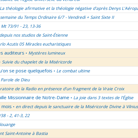
La théologie afirmative et la théologie négative d'après Denys L'Aérop
semaine du Temps Ordinaire 6/7 - Vendredi + Saint Sixte II
Mt 73/91 - 23, 13-36
 depuis nos studios de Saint-Étienne
rlo Acutis 05 Miracles eucharistiques
es auditeurs
Mystères lumineux
•
Suivie du chapelet de la Miséricorde
•
qu'on se pose quelquefois
Le combat ultime
•
 Parole de Dieu
oratoire de la Radio en présence d'un fragment de la Vraie Croix
mille Missionnaire de Notre-Dame
La joie dans 3 textes de l'Église
•
u mois
en direct depuis le sanctuaire de la Miséricorde Divine à Vilnius
•
/38 - 2, 41-3, 22
 louange
nt Saint-Antoine à Bastia