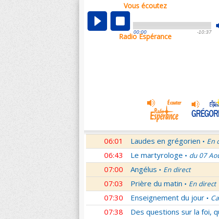
Vous écoutez
00:04
Nouveau Testament
Roma
•
01:03
Sentinelles de la foi
Lettr
•
00:00
-10:37
Radio Espérance
01:32
10 minutes avec Jésus
Le
•
01:46
Méditation en Eglise
18e 
•
02:01
Veilleurs dans la nuit
En d
•
03:01
Nouveau Testament
Let
•
04:01
Si tu savais le don de Dieu
05:01
En Toi nos sources
Paul 
•
05:30
Lumière de l'Orthodoxie
•
06:01
Laudes en grégorien
En 
•
06:43
Le martyrologe
du 07 Ao
•
07:00
Angélus
En direct
•
07:03
Prière du matin
En direct
•
07:30
Enseignement du jour
Ca
•
07:38
Des questions sur la foi, 