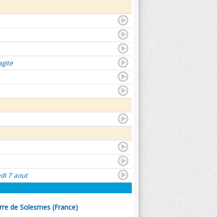
agite
di 7 aout
rre de Solesmes (France)