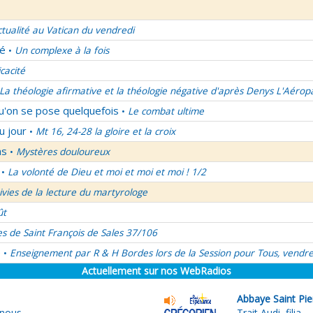
ctualité au Vatican du vendredi
lé
Un complexe à la fois
•
icacité
La théologie afirmative et la théologie négative d'après Denys L'Aérop
qu'on se pose quelquefois
Le combat ultime
•
u jour
Mt 16, 24-28 la gloire et la croix
•
ns
Mystères douloureux
•
La volonté de Dieu et moi et moi et moi ! 1/2
•
uivies de la lecture du martyrologe
ût
es de Saint François de Sales 37/106
é
Enseignement par R & H Bordes lors de la Session pour Tous, vendre
•
Actuellement sur nos WebRadios
Abbaye Saint Pie
 nous
Trait Audi, filia