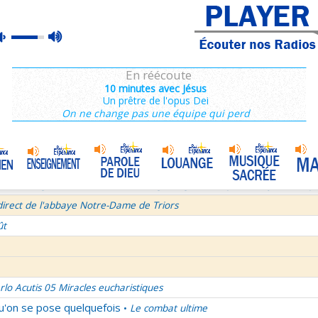
ins 2/3 : 6,15-11,36
max
mute
es de Saint François de Sales 37/106
volume
 secret d'un bel été
En réécoute
semaine du Temps Ordinaire 6/7 - Vendredi + Saint Sixte II
10 minutes avec Jésus
Un prêtre de l'opus Dei
irect avec le Père Denis Mertz
On ne change pas une équipe qui perd
tre aux Galates
La Transfiguration
•
et le Judaïsme 05
La théologie afirmative et la théologie négative d'après Denys L'Aérop
direct de l'abbaye Notre-Dame de Triors
ût
rlo Acutis 05 Miracles eucharistiques
qu'on se pose quelquefois
Le combat ultime
•