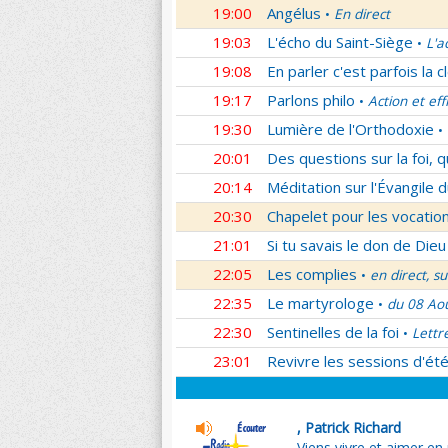
19:00
Angélus
En direct
•
19:03
L'écho du Saint-Siège
L'a
•
19:08
En parler c'est parfois la c
19:17
Parlons philo
Action et eff
•
19:30
Lumière de l'Orthodoxie
•
20:01
Des questions sur la foi, 
20:14
Méditation sur l'Évangile d
20:30
Chapelet pour les vocatio
21:01
Si tu savais le don de Dieu
22:05
Les complies
en direct, s
•
22:35
Le martyrologe
du 08 Ao
•
22:30
Sentinelles de la foi
Lettr
•
23:01
Revivre les sessions d'ét
, Patrick Richard
Viens vivre et aimer en