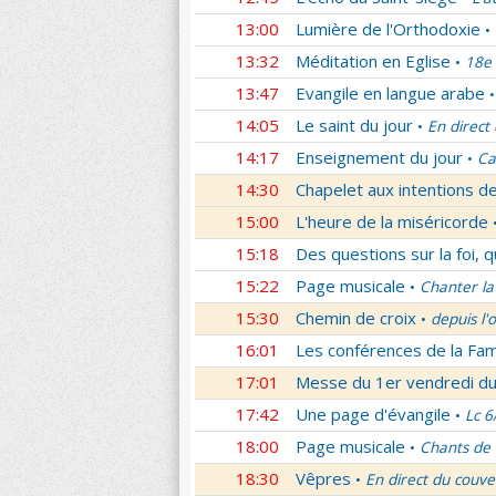
13:00
Lumière de l'Orthodoxie
•
13:32
Méditation en Eglise
18e 
•
13:47
Evangile en langue arabe
•
14:05
Le saint du jour
En direct
•
14:17
Enseignement du jour
Ca
•
14:30
Chapelet aux intentions d
15:00
L'heure de la miséricorde
15:18
Des questions sur la foi, 
15:22
Page musicale
Chanter la
•
15:30
Chemin de croix
depuis l'
•
16:01
Les conférences de la Fa
17:01
Messe du 1er vendredi d
17:42
Une page d'évangile
Lc 6
•
18:00
Page musicale
Chants de
•
18:30
Vêpres
En direct du couve
•