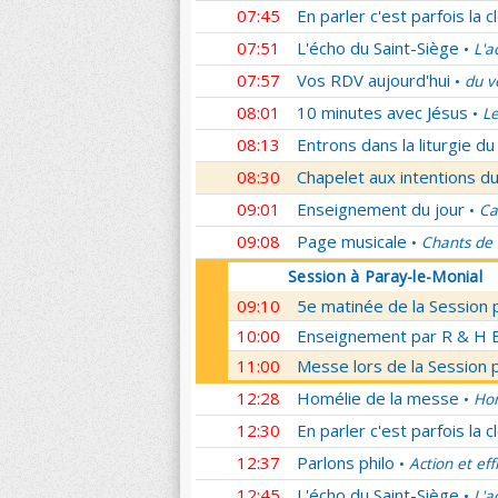
07:45
En parler c'est parfois la c
07:51
L'écho du Saint-Siège
L'a
•
07:57
Vos RDV aujourd'hui
du v
•
08:01
10 minutes avec Jésus
Le
•
08:13
Entrons dans la liturgie d
08:30
Chapelet aux intentions du
09:01
Enseignement du jour
Ca
•
09:08
Page musicale
Chants de
•
Session à Paray-le-Monial
09:10
5e matinée de la Session 
10:00
Enseignement par R & H Bo
11:00
Messe lors de la Session 
12:28
Homélie de la messe
Hom
•
12:30
En parler c'est parfois la c
12:37
Parlons philo
Action et eff
•
12:45
L'écho du Saint-Siège
L'a
•