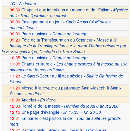
TO - 2e lecture
08:30
Chapelet aux intentions du monde et de l'Eglise -
Mystère
de la Transfiguration, en direct
09:00
Enseignement du jour
- Carlo Acutis 04 Miracles
eucharistiques
09:06
Page musicale
- Chants de louange
09:29
Fête de la Transfiguration du Seigneur -
Messe à la
basilique de la Transfiguration sur le mont Thabor présidée par
le Fr François Ielpo, Custode de Terre Sainte
10:35
Page musicale
- Chants de louange
11:05
Chants et liturgie
- Les chants propres à la messe du 19e
dimanche du temps ordinaire
11:23
Le Sacré-Coeur au fil des siècles
- Sainte Catherine de
Sienne
11:29
Messe à la crypte du patronage Saint-Joseph à Saint-
Étienne -
en direct
12:00
Angélus -
En direct
12:03
Homélie de la messe
- Homélie du jeudi 6 aout 2026
12:15
Une page d'évangile
- Jn 17/27 - 12, 20-50
12:31
En parler c'est parfois la clé
- Tout de suite les grands
mots
12:37
Parlons philo
- Médiums, voyants, astrologues