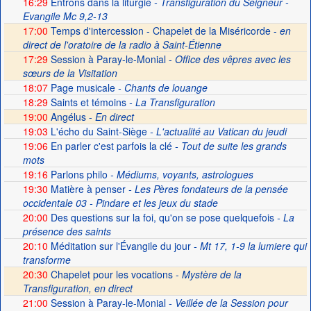
16:29
Entrons dans la liturgie
- Transfiguration du Seigneur -
Evangile Mc 9,2-13
17:00
Temps d'intercession - Chapelet de la Miséricorde -
en
direct de l'oratoire de la radio à Saint-Étienne
17:29
Session à Paray-le-Monial -
Office des vêpres avec les
sœurs de la Visitation
18:07
Page musicale
- Chants de louange
18:29
Saints et témoins
- La Transfiguration
19:00
Angélus -
En direct
19:03
L'écho du Saint-Siège
- L'actualité au Vatican du jeudi
19:06
En parler c'est parfois la clé
- Tout de suite les grands
mots
19:16
Parlons philo
- Médiums, voyants, astrologues
19:30
Matière à penser
- Les Pères fondateurs de la pensée
occidentale 03 - Pindare et les jeux du stade
20:00
Des questions sur la foi, qu'on se pose quelquefois
- La
présence des saints
20:10
Méditation sur l'Évangile du jour
- Mt 17, 1-9 la lumiere qui
transforme
20:30
Chapelet pour les vocations -
Mystère de la
Transfiguration, en direct
21:00
Session à Paray-le-Monial
- Veillée de la Session pour