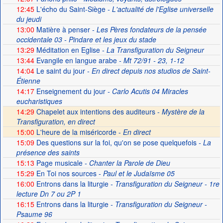
12:45
L'écho du Saint-Siège
- L'actualité de l'Eglise universelle
du jeudi
13:00
Matière à penser
- Les Pères fondateurs de la pensée
occidentale 03 - Pindare et les jeux du stade
13:29
Méditation en Eglise
- La Transfiguration du Seigneur
13:44
Evangile en langue arabe
- Mt 72/91 - 23, 1-12
14:04
Le saint du jour
- En direct depuis nos studios de Saint-
Étienne
14:17
Enseignement du jour
- Carlo Acutis 04 Miracles
eucharistiques
14:29
Chapelet aux intentions des auditeurs -
Mystère de la
Transfiguration, en direct
15:00
L'heure de la miséricorde -
En direct
15:09
Des questions sur la foi, qu'on se pose quelquefois
- La
présence des saints
15:13
Page musicale
- Chanter la Parole de Dieu
15:29
En Toi nos sources
- Paul et le Judaïsme 05
16:00
Entrons dans la liturgie
- Transfiguration du Seigneur - 1re
lecture Dn 7 ou 2P 1
16:15
Entrons dans la liturgie
- Transfiguration du Seigneur -
Psaume 96