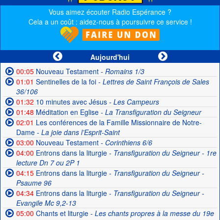
Vous aimez écouter Radio Espérance ?
Cela a un coût : aidez-nous à poursuivre ce service !
Aujourd'hui
00:05
Nouveau Testament
- Romains 1/3
01:01
Sentinelles de la foi
- Lettres de Saint François de Sales
36/106
01:32
10 minutes avec Jésus
- Les Campeurs
01:48
Méditation en Eglise
- La Transfiguration du Seigneur
02:01
Les conférences de la Famille Missionnaire de Notre-
Dame
- La joie dans l’Esprit-Saint
03:00
Nouveau Testament
- Corinthiens 6/6
04:00
Entrons dans la liturgie
- Transfiguration du Seigneur - 1re
lecture Dn 7 ou 2P 1
04:15
Entrons dans la liturgie
- Transfiguration du Seigneur -
Psaume 96
04:34
Entrons dans la liturgie
- Transfiguration du Seigneur -
Evangile Mc 9,2-13
05:00
Chants et liturgie
- Les chants propres à la messe du 19e