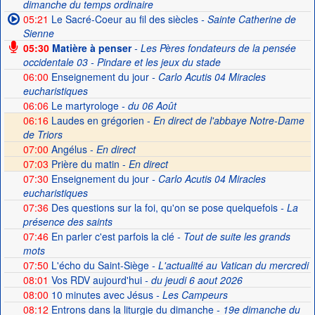
dimanche du temps ordinaire
05:21
Le Sacré-Coeur au fil des siècles
- Sainte Catherine de
Sienne
05:30
Matière à penser
- Les Pères fondateurs de la pensée
occidentale 03 - Pindare et les jeux du stade
06:00
Enseignement du jour
- Carlo Acutis 04 Miracles
eucharistiques
06:06
Le martyrologe
- du 06 Août
06:16
Laudes en grégorien -
En direct de l'abbaye Notre-Dame
de Triors
07:00
Angélus -
En direct
07:03
Prière du matin -
En direct
07:30
Enseignement du jour
- Carlo Acutis 04 Miracles
eucharistiques
07:36
Des questions sur la foi, qu'on se pose quelquefois
- La
présence des saints
07:46
En parler c'est parfois la clé
- Tout de suite les grands
mots
07:50
L'écho du Saint-Siège
- L'actualité au Vatican du mercredi
08:01
Vos RDV aujourd'hui
- du jeudi 6 aout 2026
08:00
10 minutes avec Jésus
- Les Campeurs
08:12
Entrons dans la liturgie du dimanche
- 19e dimanche du