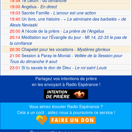
18:54
Te Deum -
du dimanche
19:00
Angélus -
En direct
19:03
Sacrée Famille
- L'amour est une action
19:40
Un livre, une histoire
- « Le séminaire des barbelés » de
Alexis Neviaski
20:00
A l'école de la prière
- La prière de l'Angélus
20:14
Méditation sur l'Évangile du jour
- Mt 14, 22-33 le pas de
la confiance
20:30
Chapelet pour les vocations -
Mystères glorieux
21:00
Session à Paray-le-Monial
- Veillée de la Session pour
Tous du dimanche 9 aout
23:01
Si tu savais le don de Dieu
- Le roi saint Louis
Partagez vos intentions de prière
en les envoyant à Radio Espérance !
Vous aimez écouter Radio Espérance ?
Cela a un coût : aidez-nous à poursuivre ce service !