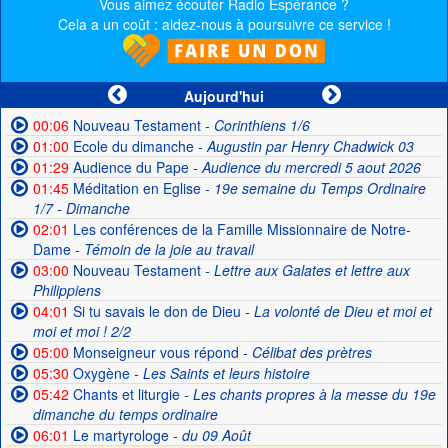
Vous aimez écouter Radio Espérance ?
Cela a un coût : aidez-nous à poursuivre ce service !
Aujourd'hui
00:06
Nouveau Testament
- Corinthiens 1/6
01:00
Ecole du dimanche
- Augustin par Henry Chadwick 03
01:29
Audience du Pape
- Audience du mercredi 5 aout 2026
01:45
Méditation en Eglise
- 19e semaine du Temps Ordinaire
1/7 - Dimanche
02:01
Les conférences de la Famille Missionnaire de Notre-
Dame
- Témoin de la joie au travail
03:00
Nouveau Testament
- Lettre aux Galates et lettre aux
Philippiens
04:01
Si tu savais le don de Dieu
- La volonté de Dieu et moi et
moi et moi ! 2/2
05:00
Monseigneur vous répond
- Célibat des prètres
05:30
Oxygène
- Les Saints et leurs histoire
05:42
Chants et liturgie
- Les chants propres à la messe du 19e
dimanche du temps ordinaire
06:01
Le martyrologe
- du 09 Août