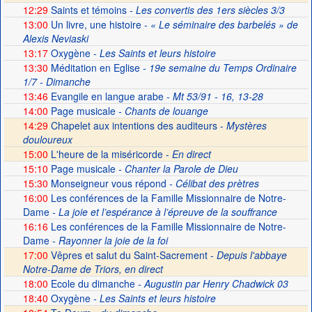
12:29
Saints et témoins
- Les convertis des 1ers siècles 3/3
13:00
Un livre, une histoire
- « Le séminaire des barbelés » de
Alexis Neviaski
13:17
Oxygène
- Les Saints et leurs histoire
13:30
Méditation en Eglise
- 19e semaine du Temps Ordinaire
1/7 - Dimanche
13:46
Evangile en langue arabe
- Mt 53/91 - 16, 13-28
14:00
Page musicale
- Chants de louange
14:29
Chapelet aux intentions des auditeurs -
Mystères
douloureux
15:00
L'heure de la miséricorde -
En direct
15:10
Page musicale
- Chanter la Parole de Dieu
15:30
Monseigneur vous répond
- Célibat des prètres
16:00
Les conférences de la Famille Missionnaire de Notre-
Dame
- La joie et l’espérance à l’épreuve de la souffrance
16:16
Les conférences de la Famille Missionnaire de Notre-
Dame
- Rayonner la joie de la foi
17:00
Vêpres et salut du Saint-Sacrement -
Depuis l'abbaye
Notre-Dame de Triors, en direct
18:00
Ecole du dimanche
- Augustin par Henry Chadwick 03
18:40
Oxygène
- Les Saints et leurs histoire