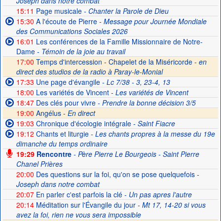
Joseph dans notre combat
15:11
Page musicale
- Chanter la Parole de Dieu
15:30
A l'écoute de Pierre
- Message pour Journée Mondiale
des Communications Sociales 2026
16:01
Les conférences de la Famille Missionnaire de Notre-
Dame
- Témoin de la joie au travail
17:00
Temps d'intercession - Chapelet de la Miséricorde -
en
direct des studios de la radio à Paray-le-Monial
17:33
Une page d'évangile
- Lc 7/38 - 3, 23-4, 13
18:00
Les variétés de Vincent
- Les variétés de Vincent
18:47
Des clés pour vivre
- Prendre la bonne décision 3/5
19:00
Angélus -
En direct
19:03
Chronique d'écologie intégrale
- Saint Fiacre
19:12
Chants et liturgie
- Les chants propres à la messe du 19e
dimanche du temps ordinaire
19:29
Rencontre
- Père Pierre Le Bourgeois - Saint Pierre
Chanel Prières
20:00
Des questions sur la foi, qu'on se pose quelquefois
-
Joseph dans notre combat
20:07
En parler c'est parfois la clé
- Un pas apres l'autre
20:14
Méditation sur l'Évangile du jour
- Mt 17, 14-20 si vous
avez la foi, rien ne vous sera impossible