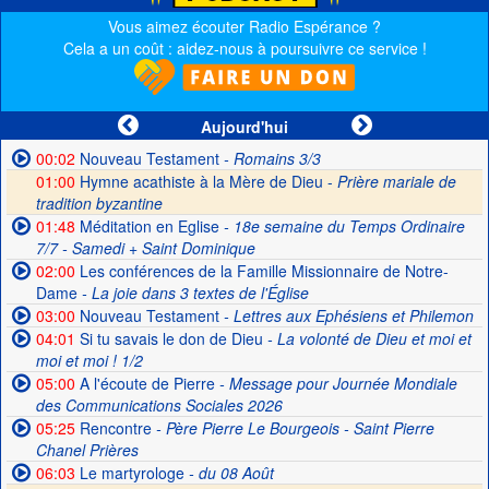
Vous aimez écouter Radio Espérance ?
Cela a un coût : aidez-nous à poursuivre ce service !
Aujourd'hui
00:02
Nouveau Testament
- Romains 3/3
01:00
Hymne acathiste à la Mère de Dieu -
Prière mariale de
tradition byzantine
01:48
Méditation en Eglise
- 18e semaine du Temps Ordinaire
7/7 - Samedi + Saint Dominique
02:00
Les conférences de la Famille Missionnaire de Notre-
Dame
- La joie dans 3 textes de l'Église
03:00
Nouveau Testament
- Lettres aux Ephésiens et Philemon
04:01
Si tu savais le don de Dieu
- La volonté de Dieu et moi et
moi et moi ! 1/2
05:00
A l'écoute de Pierre
- Message pour Journée Mondiale
des Communications Sociales 2026
05:25
Rencontre
- Père Pierre Le Bourgeois - Saint Pierre
Chanel Prières
06:03
Le martyrologe
- du 08 Août