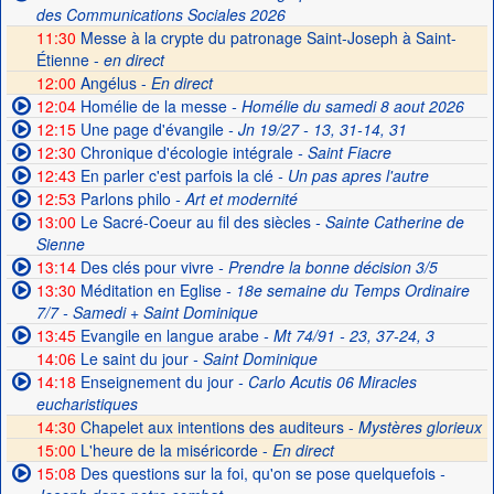
des Communications Sociales 2026
11:30
Messe à la crypte du patronage Saint-Joseph à Saint-
Étienne -
en direct
12:00
Angélus -
En direct
12:04
Homélie de la messe
- Homélie du samedi 8 aout 2026
12:15
Une page d'évangile
- Jn 19/27 - 13, 31-14, 31
12:30
Chronique d'écologie intégrale
- Saint Fiacre
12:43
En parler c'est parfois la clé
- Un pas apres l'autre
12:53
Parlons philo
- Art et modernité
13:00
Le Sacré-Coeur au fil des siècles
- Sainte Catherine de
Sienne
13:14
Des clés pour vivre
- Prendre la bonne décision 3/5
13:30
Méditation en Eglise
- 18e semaine du Temps Ordinaire
7/7 - Samedi + Saint Dominique
13:45
Evangile en langue arabe
- Mt 74/91 - 23, 37-24, 3
14:06
Le saint du jour
- Saint Dominique
14:18
Enseignement du jour
- Carlo Acutis 06 Miracles
eucharistiques
14:30
Chapelet aux intentions des auditeurs -
Mystères glorieux
15:00
L'heure de la miséricorde -
En direct
15:08
Des questions sur la foi, qu'on se pose quelquefois
-