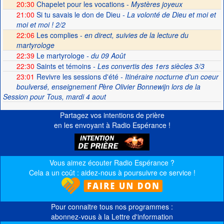
20:30
Chapelet pour les vocations -
Mystères joyeux
21:00
Si tu savais le don de Dieu
- La volonté de Dieu et moi et
moi et moi ! 2/2
22:06
Les complies -
en direct, suivies de la lecture du
martyrologe
22:39
Le martyrologe
- du 09 Août
22:30
Saints et témoins
- Les convertis des 1ers siècles 3/3
23:01
Revivre les sessions d'été
- Itinéraire nocturne d'un coeur
boulversé, enseignement Père Olivier Bonnewijn lors de la
Session pour Tous, mardi 4 aout
Partagez vos intentions de prière
en les envoyant à Radio Espérance !
Vous aimez écouter Radio Espérance ?
Cela a un coût : aidez-nous à poursuivre ce service !
Pour connaitre tous nos programmes :
abonnez-vous à la Lettre d'information