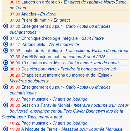
06:15
Laudes en grégorien -
En direct de l'abbaye Notre-Dame
de Triors
07:00
Angélus -
En direct
07:03
Prière du matin -
En direct
07:30
Enseignement du jour
- Carlo Acutis 06 Miracles
eucharistiques
07:37
Chronique d'écologie intégrale
- Saint Fiacre
07:47
Parlons philo
- Art et modernité
07:52
L'écho du Saint-Siège
- L'actualité au Vatican du vendredi
07:56
Vos RDV aujourd'hui
- du samedi 8 aout 2026
08:00
10 minutes avec Jésus
- Tant d'amour, tant de bonté
08:13
Des clés pour vivre
- Prendre la bonne décision 3/5
08:29
Chapelet aux intentions du monde et de l'Eglise -
Mystères douloureux
09:00
Enseignement du jour
- Carlo Acutis 06 Miracles
eucharistiques
09:07
Page musicale
- Chants de louange
09:30
Session à Paray-le-Monial
- Itinéraire nocturne d'un coeur
boulversé, enseignement du Père Olivier Bonnewijn lors de la
Session pour Tous, mardi 4 aout
10:22
Page musicale
- Chants de louange
11:00
A l'écoute de Pierre
- Message pour Journée Mondiale