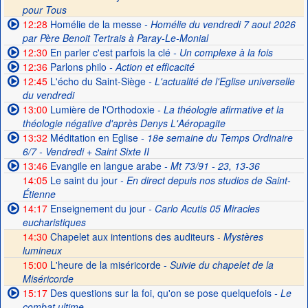
pour Tous
12:28
Homélie de la messe
- Homélie du vendredi 7 aout 2026
par Père Benoit Tertrais à Paray-Le-Monial
12:30
En parler c'est parfois la clé
- Un complexe à la fois
12:36
Parlons philo
- Action et efficacité
12:45
L'écho du Saint-Siège
- L'actualité de l'Eglise universelle
du vendredi
13:00
Lumière de l'Orthodoxie
- La théologie afirmative et la
théologie négative d'après Denys L'Aéropagite
13:32
Méditation en Eglise
- 18e semaine du Temps Ordinaire
6/7 - Vendredi + Saint Sixte II
13:46
Evangile en langue arabe
- Mt 73/91 - 23, 13-36
14:05
Le saint du jour
- En direct depuis nos studios de Saint-
Étienne
14:17
Enseignement du jour
- Carlo Acutis 05 Miracles
eucharistiques
14:30
Chapelet aux intentions des auditeurs -
Mystères
lumineux
15:00
L'heure de la miséricorde -
Suivie du chapelet de la
Miséricorde
15:17
Des questions sur la foi, qu'on se pose quelquefois
- Le
combat ultime