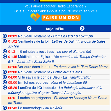
Vous aimez écouter Radio Espérance ?
Cela a un coût : aidez-nous à poursuivre ce service !
Aujourd'hui
00:03
Nouveau Testament
- Romains 2/3 : 6,15-11,36
01:02
Sentinelles de la foi
- Lettres de Saint François de Sales
37/106
01:31
10 minutes avec Jésus
- Le secret d'un bel été
01:45
Méditation en Eglise
- 18e semaine du Temps Ordinaire
6/7 - Vendredi + Saint Sixte II
02:00
Veilleurs dans la nuit -
En direct avec le Père Denis Mertz
03:00
Nouveau Testament
- Lettre aux Galates
04:00
Si tu savais le don de Dieu
- La Transfiguration
05:00
En Toi nos sources
- Paul et le Judaïsme 05
05:29
Lumière de l'Orthodoxie
- La théologie afirmative et la
théologie négative d'après Denys L'Aéropagite
06:01
Laudes en grégorien -
En direct de l'abbaye Notre-Dame
de Triors
06:43
Le martyrologe
- du 07 Août