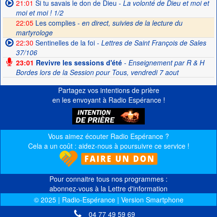
21:01
Si tu savais le don de Dieu
- La volonté de Dieu et moi et
moi et moi ! 1/2
22:05
Les complies -
en direct, suivies de la lecture du
martyrologe
22:30
Sentinelles de la foi
- Lettres de Saint François de Sales
37/106
23:01
Revivre les sessions d'été
- Enseignement par R & H
Bordes lors de la Session pour Tous, vendredi 7 aout
Partagez vos intentions de prière
en les envoyant à Radio Espérance !
Vous aimez écouter Radio Espérance ?
Cela a un coût : aidez-nous à poursuivre ce service !
Pour connaitre tous nos programmes :
abonnez-vous à la Lettre d'information
© 2025 | Radio-Espérance | Version Smartphone
04 77 49 59 69