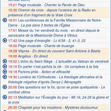
15:21
Page musicale
- Chanter la Parole de Dieu
15:30
Chemin de croix -
depuis l'oratoire de la Radio en
présence d'un fragment de la Vraie Croix
16:01
Les conférences de la Famille Missionnaire de Notre-
Dame
- La joie dans 3 textes de l'Église
17:01
Messe du 1er vendredi du mois
- en direct depuis le
sanctuaire de la Miséricorde Divine à Vilnius
17:42
Une page d'évangile
- Lc 6/38 - 2, 41-3, 22
18:00
Page musicale
- Chants de louange
18:29
Vêpres -
En direct du couvent Saint-Antoine à Bastia
19:00
Angélus -
En direct
19:02
L'écho du Saint-Siège
- L'actualité au Vatican du vendredi
19:10
En parler c'est parfois la clé
- Un complexe à la fois
19:18
Parlons philo
- Action et efficacité
19:30
Lumière de l'Orthodoxie
- La théologie afirmative et la
théologie négative d'après Denys L'Aéropagite
20:00
Des questions sur la foi, qu'on se pose quelquefois
- Le
combat ultime
20:13
Méditation sur l'Évangile du jour
- Mt 16, 24-28 la gloire et
la croix
20:30
Chapelet pour les vocations -
Mystères douloureux