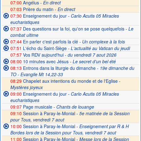
07:00
Angélus -
En direct
07:03
Prière du matin -
En direct
07:30
Enseignement du jour
- Carlo Acutis 05 Miracles
eucharistiques
07:37
Des questions sur la foi, qu'on se pose quelquefois
- Le
combat ultime
07:44
En parler c'est parfois la clé
- Un complexe à la fois
07:51
L'écho du Saint-Siège
- L'actualité au Vatican du jeudi
07:57
Vos RDV aujourd'hui
- du vendredi 7 aout 2026
08:00
10 minutes avec Jésus
- Le secret d'un bel été
08:13
Entrons dans la liturgie du dimanche
- 19e dimanche du
TO - Evangile Mt 14,22-33
08:29
Chapelet aux intentions du monde et de l'Eglise -
Mystères joyeux
09:00
Enseignement du jour
- Carlo Acutis 05 Miracles
eucharistiques
09:07
Page musicale
- Chants de louange
09:10
Session à Paray-le-Monial -
5e matinée de la Session
pour Tous, vendredi 7 aout
10:00
Session à Paray-le-Monial
- Enseignement par R & H
Bordes lors de la Session pour Tous, vendredi 7 aout
11:00
Session à Paray-le-Monial -
Messe lors de la Session