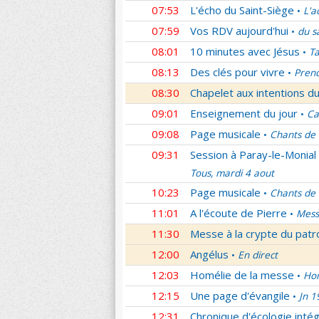
07:53
L'écho du Saint-Siège
L'a
•
07:59
Vos RDV aujourd'hui
du s
•
08:01
10 minutes avec Jésus
Ta
•
08:13
Des clés pour vivre
Prend
•
08:30
Chapelet aux intentions du
09:01
Enseignement du jour
Ca
•
09:08
Page musicale
Chants de
•
09:31
Session à Paray-le-Monial
Tous, mardi 4 aout
10:23
Page musicale
Chants de
•
11:01
A l'écoute de Pierre
Mess
•
11:30
Messe à la crypte du patr
12:00
Angélus
En direct
•
12:03
Homélie de la messe
Hom
•
12:15
Une page d'évangile
Jn 1
•
12:31
Chronique d'écologie intég