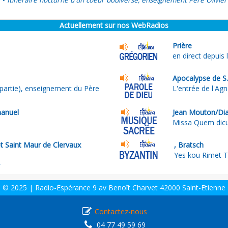
Itinéraire nocturne d'un coeur boulversé, enseignement Père Olivier
•
Actuellement sur nos WebRadios
Prière
en direct depuis
Apocalypse de S.
partie), enseignement du Père
L'entrée de l'Ag
anuel
Jean Mouton/Dia
Missa Quem dicu
t Saint Maur de Clervaux
, Bratsch
Yes kou Rimet T
r
© 2025 | Radio-Espérance 9 av Benoît Charvet 42000 Saint-Etienne
Contactez-nous
04 77 49 59 69