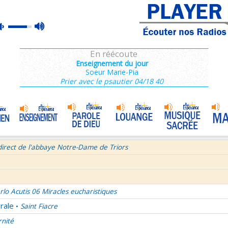
ains 3/3
max
mute
e de Dieu
Prière mariale de tradition byzantine
•
volume
semaine du Temps Ordinaire 7/7 - Samedi + Saint Dominique
En réécoute
mille Missionnaire de Notre-Dame
La joie dans 3 textes de l'Église
•
Enseignement du jour
Soeur Marie-Pia
tres aux Ephésiens et Philemon
Prier avec le psautier 04/18 40
La volonté de Dieu et moi et moi et moi ! 1/2
•
age pour Journée Mondiale des Communications Sociales 2026
Bourgeois - Saint Pierre Chanel Prières
ût
direct de l'abbaye Notre-Dame de Triors
rlo Acutis 06 Miracles eucharistiques
rale
Saint Fiacre
•
rnité