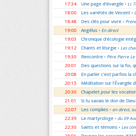
17:34
Une page d'évangile
Lc 7
•
18:00
Les variétés de Vincent
•
18:48
Des clés pour vivre
Prend
•
19:00
Angélus
En direct
•
19:03
Chronique d'écologie intég
19:12
Chants et liturgie
Les cha
•
19:30
Rencontre
Père Pierre Le 
•
20:01
Des questions sur la foi, 
20:08
En parler c'est parfois la c
20:15
Méditation sur l'Évangile d
20:30
Chapelet pour les vocatio
21:01
Si tu savais le don de Dieu
22:07
Les complies
en direct, s
•
22:39
Le martyrologe
du 09 Ao
•
22:30
Saints et témoins
Les con
•
23:01
Revivre les sessions d'ét