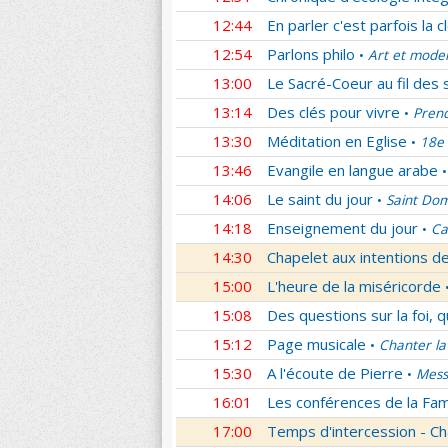
12:44
En parler c'est parfois la c
12:54
Parlons philo
Art et mode
•
13:00
Le Sacré-Coeur au fil des 
13:14
Des clés pour vivre
Prend
•
13:30
Méditation en Eglise
18e 
•
13:46
Evangile en langue arabe
•
14:06
Le saint du jour
Saint Dom
•
14:18
Enseignement du jour
Ca
•
14:30
Chapelet aux intentions d
15:00
L'heure de la miséricorde
15:08
Des questions sur la foi, 
15:12
Page musicale
Chanter la
•
15:30
A l'écoute de Pierre
Mess
•
16:01
Les conférences de la Fa
17:00
Temps d'intercession - Ch