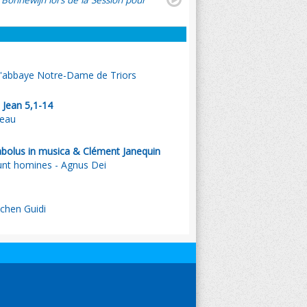
 Bonnewijn lors de la Session pour
 l'abbaye Notre-Dame de Triors
 Jean 5,1-14
neau
bolus in musica & Clément Janequin
nt homines - Agnus Dei
chen Guidi