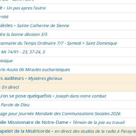
lé
Un pas apres l'autre
•
rnité
siècles
Sainte Catherine de Sienne
•
re la bonne décision 3/5
semaine du Temps Ordinaire 7/7 - Samedi + Saint Dominique
Mt 74/91 - 23, 37-24, 3
inique
rlo Acutis 06 Miracles eucharistiques
es auditeurs
Mystères glorieux
•
En direct
•
qu'on se pose quelquefois
Joseph dans notre combat
•
 Parole de Dieu
age pour Journée Mondiale des Communications Sociales 2026
mille Missionnaire de Notre-Dame
Témoin de la joie au travail
•
apelet de la Miséricorde
en direct des studios de la radio à Paray-l
•