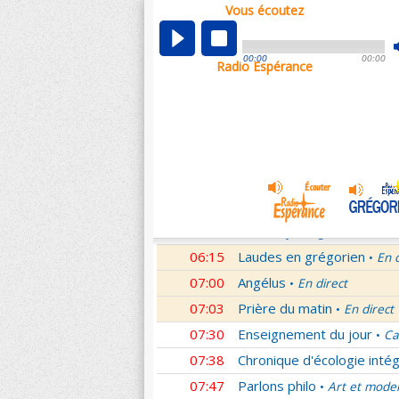
Vous écoutez
00:02
Nouveau Testament
Rom
•
01:00
Hymne acathiste à la Mèr
00:00
00:00
Radio Espérance
01:48
Méditation en Eglise
18e 
•
02:01
Les conférences de la Fa
03:01
Nouveau Testament
Let
•
04:01
Si tu savais le don de Dieu
05:01
A l'écoute de Pierre
Mess
•
05:26
Rencontre
Père Pierre Le 
•
06:03
Le martyrologe
du 08 Ao
•
06:15
Laudes en grégorien
En 
•
07:00
Angélus
En direct
•
07:03
Prière du matin
En direct
•
07:30
Enseignement du jour
Ca
•
07:38
Chronique d'écologie intég
07:47
Parlons philo
Art et mode
•