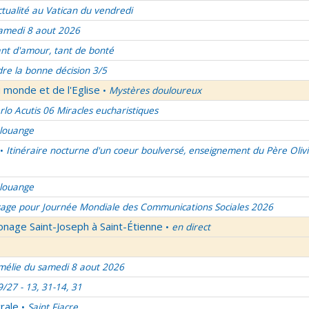
ctualité au Vatican du vendredi
amedi 8 aout 2026
nt d'amour, tant de bonté
re la bonne décision 3/5
 monde et de l'Eglise
Mystères douloureux
•
rlo Acutis 06 Miracles eucharistiques
 louange
Itinéraire nocturne d'un coeur boulversé, enseignement du Père Olivi
•
 louange
age pour Journée Mondiale des Communications Sociales 2026
onage Saint-Joseph à Saint-Étienne
en direct
•
élie du samedi 8 aout 2026
9/27 - 13, 31-14, 31
rale
Saint Fiacre
•