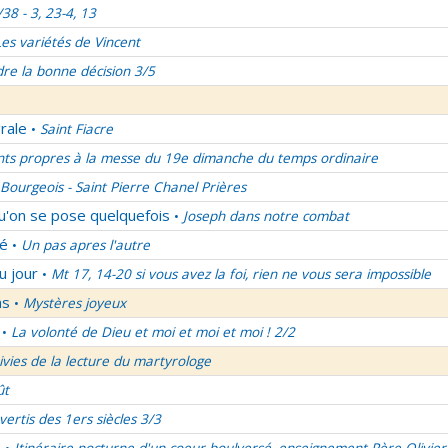
/38 - 3, 23-4, 13
Les variétés de Vincent
re la bonne décision 3/5
rale
Saint Fiacre
•
nts propres à la messe du 19e dimanche du temps ordinaire
Bourgeois - Saint Pierre Chanel Prières
qu'on se pose quelquefois
Joseph dans notre combat
•
lé
Un pas apres l'autre
•
u jour
Mt 17, 14-20 si vous avez la foi, rien ne vous sera impossible
•
ns
Mystères joyeux
•
La volonté de Dieu et moi et moi et moi ! 2/2
•
uivies de la lecture du martyrologe
ût
vertis des 1ers siècles 3/3
é