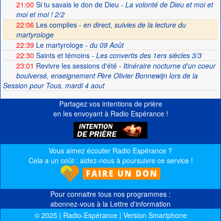
21:00
Si tu savais le don de Dieu
- La volonté de Dieu et moi et
moi et moi ! 2/2
22:06
Les complies -
en direct, suivies de la lecture du
martyrologe
22:39
Le martyrologe
- du 09 Août
22:30
Saints et témoins
- Les convertis des 1ers siècles 3/3
23:01
Revivre les sessions d'été
- Itinéraire nocturne d'un coeur
boulversé, enseignement Père Olivier Bonnewijn lors de la
Session pour Tous, mardi 4 aout
Partagez vos intentions de prière
en les envoyant à Radio Espérance !
Vous aimez écouter Radio Espérance ?
Cela a un coût : aidez-nous à poursuivre ce service !
Pour connaitre tous nos programmes :
abonnez-vous à la Lettre d'information
© 2025 | Radio-Espérance | Version Smartphone