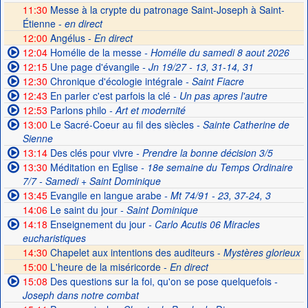
11:30
Messe à la crypte du patronage Saint-Joseph à Saint-
Étienne -
en direct
12:00
Angélus -
En direct
12:04
Homélie de la messe
- Homélie du samedi 8 aout 2026
12:15
Une page d'évangile
- Jn 19/27 - 13, 31-14, 31
12:30
Chronique d'écologie intégrale
- Saint Fiacre
12:43
En parler c'est parfois la clé
- Un pas apres l'autre
12:53
Parlons philo
- Art et modernité
13:00
Le Sacré-Coeur au fil des siècles
- Sainte Catherine de
Sienne
13:14
Des clés pour vivre
- Prendre la bonne décision 3/5
13:30
Méditation en Eglise
- 18e semaine du Temps Ordinaire
7/7 - Samedi + Saint Dominique
13:45
Evangile en langue arabe
- Mt 74/91 - 23, 37-24, 3
14:06
Le saint du jour
- Saint Dominique
14:18
Enseignement du jour
- Carlo Acutis 06 Miracles
eucharistiques
14:30
Chapelet aux intentions des auditeurs -
Mystères glorieux
15:00
L'heure de la miséricorde -
En direct
15:08
Des questions sur la foi, qu'on se pose quelquefois
-
Joseph dans notre combat