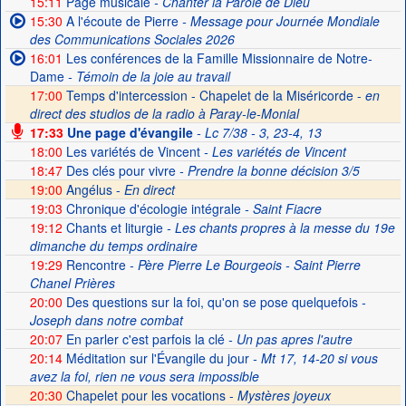
15:11
Page musicale
- Chanter la Parole de Dieu
15:30
A l'écoute de Pierre
- Message pour Journée Mondiale
des Communications Sociales 2026
16:01
Les conférences de la Famille Missionnaire de Notre-
Dame
- Témoin de la joie au travail
17:00
Temps d'intercession - Chapelet de la Miséricorde -
en
direct des studios de la radio à Paray-le-Monial
17:33
Une page d'évangile
- Lc 7/38 - 3, 23-4, 13
18:00
Les variétés de Vincent
- Les variétés de Vincent
18:47
Des clés pour vivre
- Prendre la bonne décision 3/5
19:00
Angélus -
En direct
19:03
Chronique d'écologie intégrale
- Saint Fiacre
19:12
Chants et liturgie
- Les chants propres à la messe du 19e
dimanche du temps ordinaire
19:29
Rencontre
- Père Pierre Le Bourgeois - Saint Pierre
Chanel Prières
20:00
Des questions sur la foi, qu'on se pose quelquefois
-
Joseph dans notre combat
20:07
En parler c'est parfois la clé
- Un pas apres l'autre
20:14
Méditation sur l'Évangile du jour
- Mt 17, 14-20 si vous
avez la foi, rien ne vous sera impossible
20:30
Chapelet pour les vocations -
Mystères joyeux