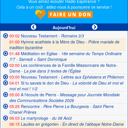
Vous aimez écouter Radio Espérance ?
Cela a un coût : aidez-nous à poursuivre ce service !
Aujourd'hui
00:02
Nouveau Testament
- Romains 3/3
01:00
Hymne acathiste à la Mère de Dieu -
Prière mariale de
tradition byzantine
01:48
Méditation en Eglise
- 18e semaine du Temps Ordinaire
7/7 - Samedi + Saint Dominique
02:00
Les conférences de la Famille Missionnaire de Notre-
Dame
- La joie dans 3 textes de l'Église
03:00
Nouveau Testament
- Lettres aux Ephésiens et Philemon
04:01
Si tu savais le don de Dieu
- La volonté de Dieu et moi et
moi et moi ! 1/2
05:00
A l'écoute de Pierre
- Message pour Journée Mondiale
des Communications Sociales 2026
05:25
Rencontre
- Père Pierre Le Bourgeois - Saint Pierre
Chanel Prières
06:03
Le martyrologe
- du 08 Août
06:15
Laudes en grégorien -
En direct de l'abbaye Notre-Dame