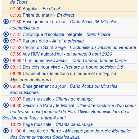
de Triors
07:00
Angélus -
En direct
07:03
Prière du matin -
En direct
07:30
Enseignement du jour
- Carlo Acutis 06 Miracles
eucharistiques
07:37
Chronique d'écologie intégrale
- Saint Fiacre
07:47
Parlons philo
- Art et modernité
07:52
L'écho du Saint-Siège
- L'actualité au Vatican du vendredi
07:56
Vos RDV aujourd'hui
- du samedi 8 aout 2026
08:00
10 minutes avec Jésus
- Tant d'amour, tant de bonté
08:13
Des clés pour vivre
- Prendre la bonne décision 3/5
08:29
Chapelet aux intentions du monde et de l'Eglise -
Mystères douloureux
09:00
Enseignement du jour
- Carlo Acutis 06 Miracles
eucharistiques
09:07
Page musicale
- Chants de louange
09:30
Session à Paray-le-Monial
- Itinéraire nocturne d'un coeur
boulversé, enseignement du Père Olivier Bonnewijn lors de la
Session pour Tous, mardi 4 aout
10:22
Page musicale
- Chants de louange
11:00
A l'écoute de Pierre
- Message pour Journée Mondiale
des Communications Sociales 2026