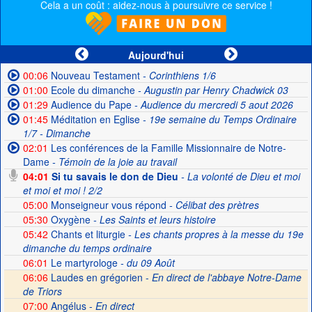
Cela a un coût : aidez-nous à poursuivre ce service !
Aujourd'hui
00:06
Nouveau Testament
- Corinthiens 1/6
01:00
Ecole du dimanche
- Augustin par Henry Chadwick 03
01:29
Audience du Pape
- Audience du mercredi 5 aout 2026
01:45
Méditation en Eglise
- 19e semaine du Temps Ordinaire
1/7 - Dimanche
02:01
Les conférences de la Famille Missionnaire de Notre-
Dame
- Témoin de la joie au travail
04:01
Si tu savais le don de Dieu
- La volonté de Dieu et moi
et moi et moi ! 2/2
05:00
Monseigneur vous répond
- Célibat des prètres
05:30
Oxygène
- Les Saints et leurs histoire
05:42
Chants et liturgie
- Les chants propres à la messe du 19e
dimanche du temps ordinaire
06:01
Le martyrologe
- du 09 Août
06:06
Laudes en grégorien -
En direct de l'abbaye Notre-Dame
de Triors
07:00
Angélus -
En direct