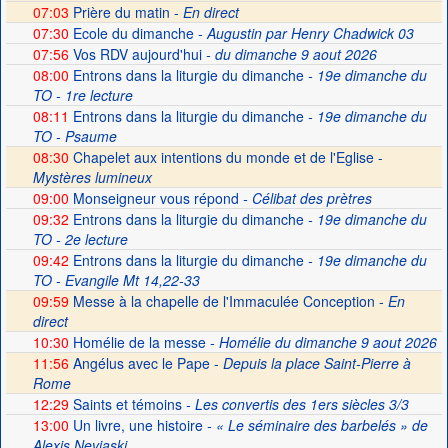
07:03
Prière du matin -
En direct
07:30
Ecole du dimanche
- Augustin par Henry Chadwick 03
07:56
Vos RDV aujourd'hui
- du dimanche 9 aout 2026
08:00
Entrons dans la liturgie du dimanche
- 19e dimanche du
TO - 1re lecture
08:11
Entrons dans la liturgie du dimanche
- 19e dimanche du
TO - Psaume
08:30
Chapelet aux intentions du monde et de l'Eglise -
Mystères lumineux
09:00
Monseigneur vous répond
- Célibat des prètres
09:32
Entrons dans la liturgie du dimanche
- 19e dimanche du
TO - 2e lecture
09:42
Entrons dans la liturgie du dimanche
- 19e dimanche du
TO - Evangile Mt 14,22-33
09:59
Messe à la chapelle de l'Immaculée Conception -
En
direct
10:30
Homélie de la messe
- Homélie du dimanche 9 aout 2026
11:56
Angélus avec le Pape -
Depuis la place Saint-Pierre à
Rome
12:29
Saints et témoins
- Les convertis des 1ers siècles 3/3
13:00
Un livre, une histoire
- « Le séminaire des barbelés » de
Alexis Neviaski