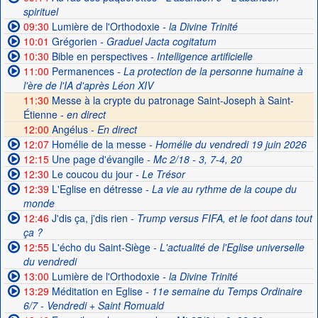
spirituel
09:30
Lumière de l'Orthodoxie
- la Divine Trinité
10:01
Grégorien
- Graduel Jacta cogitatum
10:30
Bible en perspectives
- Intelligence artificielle
11:00
Permanences
- La protection de la personne humaine à
l'ère de l'IA d'après Léon XIV
11:30
Messe à la crypte du patronage Saint-Joseph à Saint-
Étienne -
en direct
12:00
Angélus -
En direct
12:07
Homélie de la messe
- Homélie du vendredi 19 juin 2026
12:15
Une page d'évangile
- Mc 2/18 - 3, 7-4, 20
12:30
Le coucou du jour
- Le Trésor
12:39
L'Eglise en détresse
- La vie au rythme de la coupe du
monde
12:46
J'dis ça, j'dis rien
- Trump versus FIFA, et le foot dans tout
ça ?
12:55
L'écho du Saint-Siège
- L'actualité de l'Eglise universelle
du vendredi
13:00
Lumière de l'Orthodoxie
- la Divine Trinité
13:29
Méditation en Eglise
- 11e semaine du Temps Ordinaire
6/7 - Vendredi + Saint Romuald