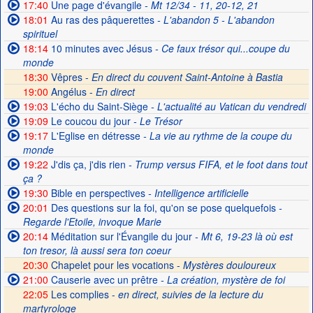
17:40
Une page d'évangile
- Mt 12/34 - 11, 20-12, 21
18:01
Au ras des pâquerettes
- L'abandon 5 - L'abandon
spirituel
18:14
10 minutes avec Jésus
- Ce faux trésor qui...coupe du
monde
18:30
Vêpres -
En direct du couvent Saint-Antoine à Bastia
19:00
Angélus -
En direct
19:03
L'écho du Saint-Siège
- L'actualité au Vatican du vendredi
19:09
Le coucou du jour
- Le Trésor
19:17
L'Eglise en détresse
- La vie au rythme de la coupe du
monde
19:22
J'dis ça, j'dis rien
- Trump versus FIFA, et le foot dans tout
ça ?
19:30
Bible en perspectives
- Intelligence artificielle
20:01
Des questions sur la foi, qu'on se pose quelquefois
-
Regarde l'Etoile, invoque Marie
20:14
Méditation sur l'Évangile du jour
- Mt 6, 19-23 là où est
ton tresor, là aussi sera ton coeur
20:30
Chapelet pour les vocations -
Mystères douloureux
21:00
Causerie avec un prêtre
- La création, mystère de foi
22:05
Les complies -
en direct, suivies de la lecture du
martyrologe