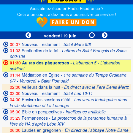
Vous aimez écouter Radio Espérance ?
Cela a un coût : aidez-nous à poursuivre ce service !
vendredi 19 juin
00:07
Nouveau Testament
- Saint Marc 5/6
01:03
Sentinelles de la foi
- Lettres de Saint François de Sales
002/106
01:30
Au ras des pâquerettes
- L'abandon 5 - L'abandon
spirituel
01:44
Méditation en Eglise
- 11e semaine du Temps Ordinaire
6/7 - Vendredi + Saint Romuald
02:00
Veilleurs dans la nuit -
En direct avec le Père Denis Mertz
03:00
Nouveau Testament
- Saint Luc 10/11
04:00
Revivre les sessions d'été
- Les vertus théologales dans
la vie chrétienne et La Louange
05:00
Bible en perspectives
- Intelligence artificielle
05:29
Permanences
- La protection de la personne humaine à
l'ère de l'IA d'après Léon XIV
06:00
Laudes en grégorien -
En direct de l'abbaye Notre-Dame