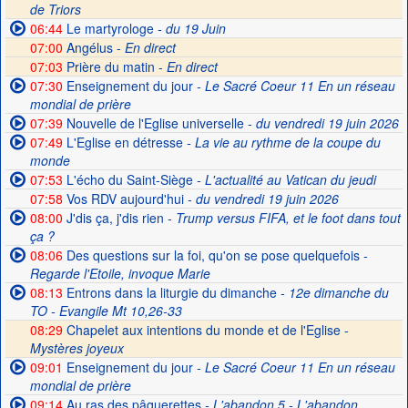
de Triors
06:44
Le martyrologe
- du 19 Juin
07:00
Angélus -
En direct
07:03
Prière du matin -
En direct
07:30
Enseignement du jour
- Le Sacré Coeur 11 En un réseau
mondial de prière
07:39
Nouvelle de l'Eglise universelle
- du vendredi 19 juin 2026
07:49
L'Eglise en détresse
- La vie au rythme de la coupe du
monde
07:53
L'écho du Saint-Siège
- L'actualité au Vatican du jeudi
07:58
Vos RDV aujourd'hui
- du vendredi 19 juin 2026
08:00
J'dis ça, j'dis rien
- Trump versus FIFA, et le foot dans tout
ça ?
08:06
Des questions sur la foi, qu'on se pose quelquefois
-
Regarde l'Etoile, invoque Marie
08:13
Entrons dans la liturgie du dimanche
- 12e dimanche du
TO - Evangile Mt 10,26-33
08:29
Chapelet aux intentions du monde et de l'Eglise -
Mystères joyeux
09:01
Enseignement du jour
- Le Sacré Coeur 11 En un réseau
mondial de prière
09:14
Au ras des pâquerettes
- L'abandon 5 - L'abandon