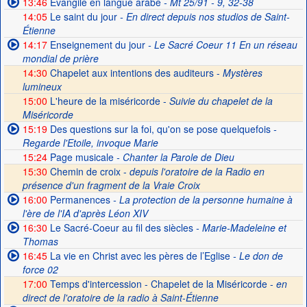
13:46
Evangile en langue arabe
- Mt 25/91 - 9, 32-38
14:05
Le saint du jour
- En direct depuis nos studios de Saint-
Étienne
14:17
Enseignement du jour
- Le Sacré Coeur 11 En un réseau
mondial de prière
14:30
Chapelet aux intentions des auditeurs -
Mystères
lumineux
15:00
L'heure de la miséricorde -
Suivie du chapelet de la
Miséricorde
15:19
Des questions sur la foi, qu'on se pose quelquefois
-
Regarde l'Etoile, invoque Marie
15:24
Page musicale
- Chanter la Parole de Dieu
15:30
Chemin de croix -
depuis l'oratoire de la Radio en
présence d'un fragment de la Vraie Croix
16:00
Permanences
- La protection de la personne humaine à
l'ère de l'IA d'après Léon XIV
16:30
Le Sacré-Coeur au fil des siècles
- Marie-Madeleine et
Thomas
16:45
La vie en Christ avec les pères de l’Eglise
- Le don de
force 02
17:00
Temps d'intercession - Chapelet de la Miséricorde -
en
direct de l'oratoire de la radio à Saint-Étienne